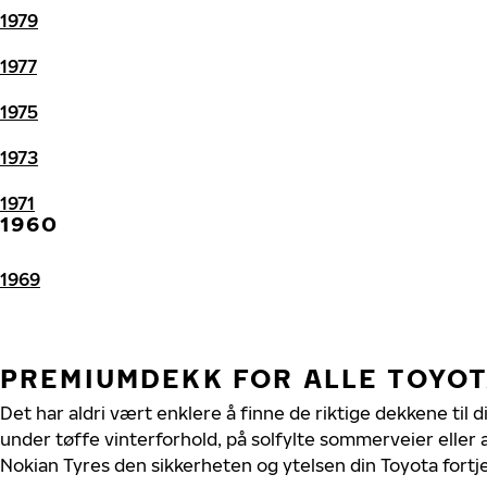
1979
1977
1975
1973
1971
1960
1969
PREMIUMDEKK FOR ALLE TOYO
Det har aldri vært enklere å finne de riktige dekkene til 
under tøffe vinterforhold, på solfylte sommerveier eller 
Nokian Tyres den sikkerheten og ytelsen din Toyota fortj