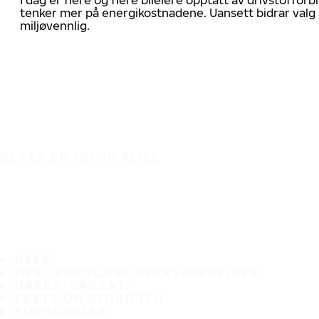
tenker mer på energikostnadene. Uansett bidrar valg 
miljøvennlig.
DET ER EN TRYGG REISE
DEKK
MEST POPULÆRE DEKKSTØRRELSER
HAKKA-GARANTI
FAKTA OM BEDRIFTEN
FORHANDLER