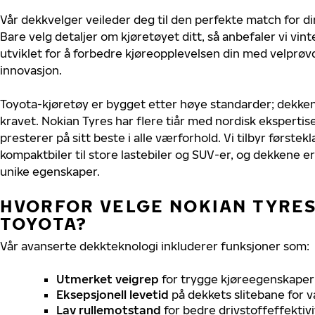
Vår dekkvelger veileder deg til den perfekte match for di
Bare velg detaljer om kjøretøyet ditt, så anbefaler vi v
utviklet for å forbedre kjøreopplevelsen din med velprøvd
innovasjon.
Toyota-kjøretøy er bygget etter høye standarder; dekke
kravet. Nokian Tyres har flere tiår med nordisk ekspertise
presterer på sitt beste i alle værforhold. Vi tilbyr førstekl
kompaktbiler til store lastebiler og SUV-er, og dekkene er
unike egenskaper.
HVORFOR VELGE NOKIAN TYRES 
TOYOTA?
Vår avanserte dekkteknologi inkluderer funksjoner som:
Utmerket veigrep
for trygge kjøreegenskaper 
Eksepsjonell levetid
på dekkets slitebane for v
Lav rullemotstand
for bedre drivstoffeffektivi