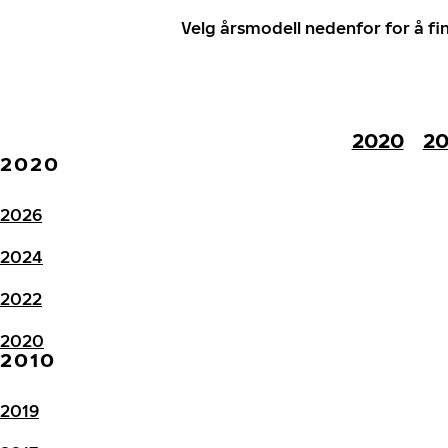
Velg årsmodell nedenfor for å f
2020
20
2020
2026
2024
2022
2020
2010
2019