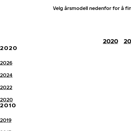
Velg årsmodell nedenfor for å f
2020
20
2020
2026
2024
2022
2020
2010
2019