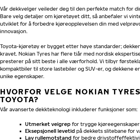
Vår dekkvelger veileder deg til den perfekte match for di
Bare velg detaljer om kjøretøyet ditt, så anbefaler vi v
utviklet for å forbedre kjøreopplevelsen din med velprøvd
innovasjon.
Toyota-kjøretøy er bygget etter høye standarder; dekke
kravet. Nokian Tyres har flere tiår med nordisk ekspertise
presterer på sitt beste i alle værforhold. Vi tilbyr førstekl
kompaktbiler til store lastebiler og SUV-er, og dekkene er
unike egenskaper.
HVORFOR VELGE NOKIAN TYRES 
TOYOTA?
Vår avanserte dekkteknologi inkluderer funksjoner som:
Utmerket veigrep
for trygge kjøreegenskaper 
Eksepsjonell levetid
på dekkets slitebane for v
Lav rullemotstand
for bedre drivstoffeffektivi