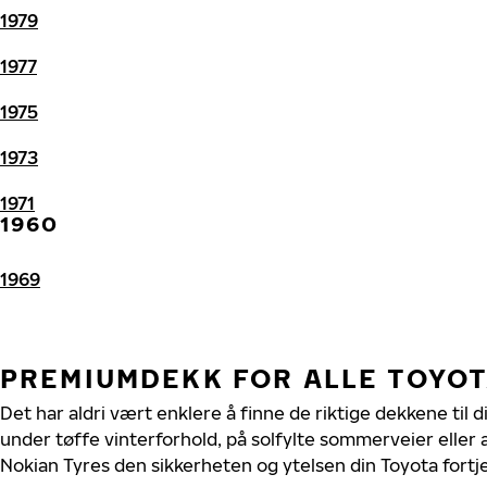
1979
1977
1975
1973
1971
1960
1969
PREMIUMDEKK FOR ALLE TOYO
Det har aldri vært enklere å finne de riktige dekkene til 
under tøffe vinterforhold, på solfylte sommerveier eller 
Nokian Tyres den sikkerheten og ytelsen din Toyota fortj