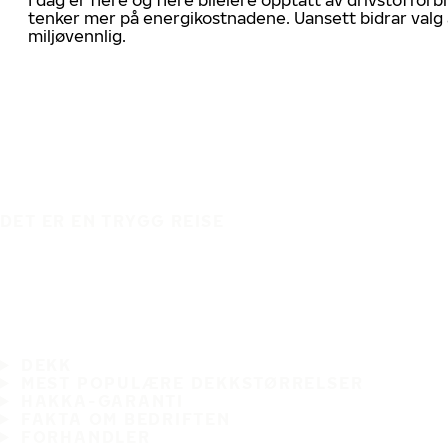
tenker mer på energikostnadene. Uansett bidrar valg 
miljøvennlig.
DET ER EN TRYGG REISE
DEKK
MEST POPULÆRE DEKKSTØRRELSER
HAKKA-GARANTI
FAKTA OM BEDRIFTEN
FORHANDLER