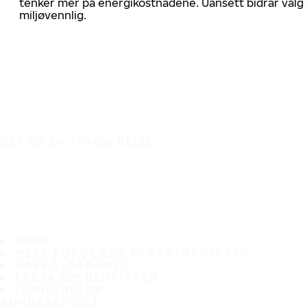
tenker mer på energikostnadene. Uansett bidrar valg 
miljøvennlig.
DET ER EN TRYGG REISE
DEKK
MEST POPULÆRE DEKKSTØRRELSER
HAKKA-GARANTI
FAKTA OM BEDRIFTEN
FORHANDLER
KUNDESERVICE