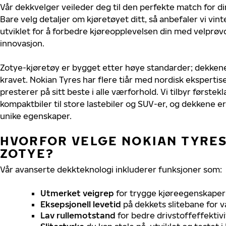
Vår dekkvelger veileder deg til den perfekte match for di
Bare velg detaljer om kjøretøyet ditt, så anbefaler vi v
utviklet for å forbedre kjøreopplevelsen din med velprøvd
innovasjon.
Zotye-kjøretøy er bygget etter høye standarder; dekken
kravet. Nokian Tyres har flere tiår med nordisk ekspertise 
presterer på sitt beste i alle værforhold. Vi tilbyr førstekl
kompaktbiler til store lastebiler og SUV-er, og dekkene er
unike egenskaper.
HVORFOR VELGE NOKIAN TYRES 
ZOTYE?
Vår avanserte dekkteknologi inkluderer funksjoner som:
Utmerket veigrep
for trygge kjøreegenskaper 
Eksepsjonell levetid
på dekkets slitebane for v
Lav rullemotstand
for bedre drivstoffeffektivi