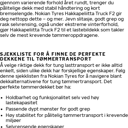
gjennom varierende forhold året rundt, trenger du
pålitelige dekk med stabil håndtering og kort
bremselengde. Nokian Tyres Hakkapeliitta Truck F2 gir
deg nettopp dette – og mer. Jevn slitasje, godt grep og
rask selvrensing, også under ekstreme vinterforhold,
gjør Hakkapeliitta Truck F2 til et lastebildekk som takler
selv de mest krevende tømmeroppdragene.
SJEKKLISTE FOR Å FINNE DE PERFEKTE
DEKKENE TIL TØMMERTRANSPORT
Å velge riktige dekk for tung lasttransport er ikke alltid
enkelt, siden ulike dekk har forskjellige egenskaper. Følg
denne sjekklisten fra Nokian Tyres for å navigere blant
dekkalternativene for tung tømmertransport. Det
perfekte tømmerdekket bør ha:
Holdbarhet og funksjonalitet selv ved høy
lastekapasitet
Passende dypt mønster for godt grep
Høy stabilitet for pålitelig tømmertransport i krevende
miljøer
Selvrensende egenskaper