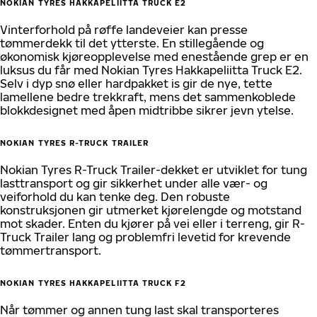
NOKIAN TYRES HAKKAPELIITTA TRUCK E2
Vinterforhold på røffe landeveier kan presse
tømmerdekk til det ytterste. En stillegående og
økonomisk kjøreopplevelse med enestående grep er en
luksus du får med Nokian Tyres Hakkapeliitta Truck E2.
Selv i dyp snø eller hardpakket is gir de nye, tette
lamellene bedre trekkraft, mens det sammenkoblede
blokkdesignet med åpen midtribbe sikrer jevn ytelse.
NOKIAN TYRES R-TRUCK TRAILER
Nokian Tyres R-Truck Trailer-dekket er utviklet for tung
lasttransport og gir sikkerhet under alle vær- og
veiforhold du kan tenke deg. Den robuste
konstruksjonen gir utmerket kjørelengde og motstand
mot skader. Enten du kjører på vei eller i terreng, gir R-
Truck Trailer lang og problemfri levetid for krevende
tømmertransport.
NOKIAN TYRES HAKKAPELIITTA TRUCK F2
Når tømmer og annen tung last skal transporteres