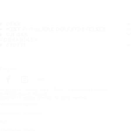
DEKK
MEST POPULÆRE DEKKSTØRRELSER
OM OSS
FORHANDLER
STØTTE
Følg oss
Förstasidan
Heavy Tyres
Dekk
Lastebil- og bussdekk
Dekk til tømmertransport
Copyright © Nokian Tyres plc. All rights reserved.
Vilkår og Betingelser
Accessibility Statement
Kart
Administrer cookies