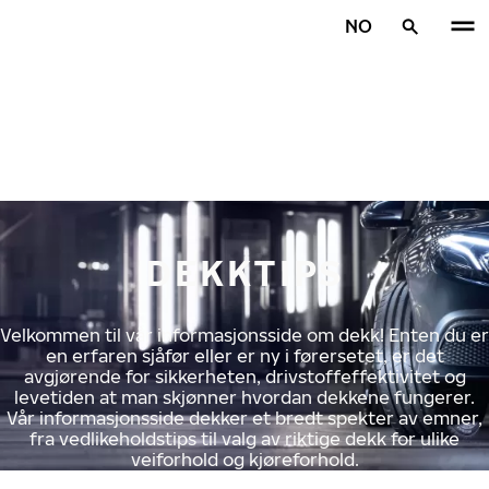
Gå videre til hovedsiden
NO
Hjem
DEKKTIPS
Velkommen til vår informasjonsside om dekk! Enten du er
en erfaren sjåfør eller er ny i førersetet, er det
avgjørende for sikkerheten, drivstoffeffektivitet og
levetiden at man skjønner hvordan dekkene fungerer.
Vår informasjonsside dekker et bredt spekter av emner,
fra vedlikeholdstips til valg av riktige dekk for ulike
veiforhold og kjøreforhold.