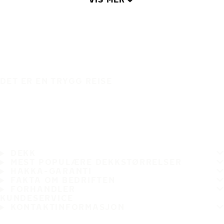
DET ER EN TRYGG REISE
DEKK
MEST POPULÆRE DEKKSTØRRELSER
HAKKA-GARANTI
FAKTA OM BEDRIFTEN
FORHANDLER
KUNDESERVICE
KONTAKTINFORMASJON