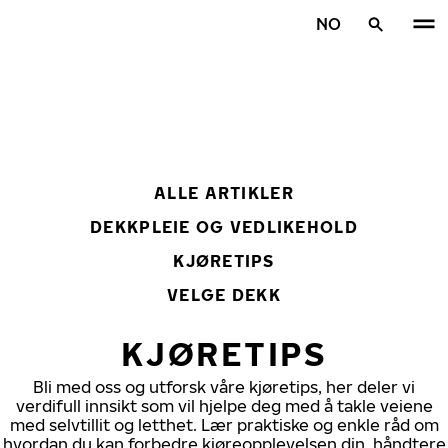
Gå videre til hovedsiden
NO
Hjem
ALLE ARTIKLER
DEKKPLEIE OG VEDLIKEHOLD
KJØRETIPS
VELGE DEKK
KJØRETIPS
Bli med oss og utforsk våre kjøretips, her deler vi
verdifull innsikt som vil hjelpe deg med å takle veiene
med selvtillit og letthet. Lær praktiske og enkle råd om
hvordan du kan forbedre kjøreopplevelsen din, håndtere