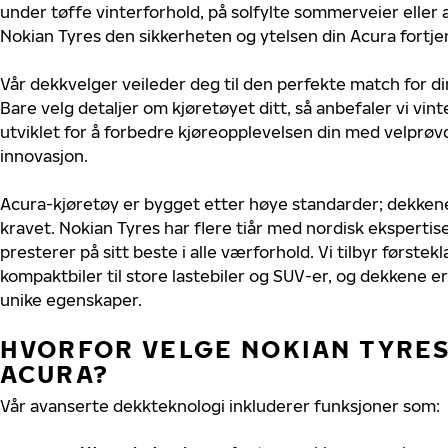
under tøffe vinterforhold, på solfylte sommerveier eller 
Nokian Tyres den sikkerheten og ytelsen din Acura fortje
Vår dekkvelger veileder deg til den perfekte match for di
Bare velg detaljer om kjøretøyet ditt, så anbefaler vi v
utviklet for å forbedre kjøreopplevelsen din med velprøvd
innovasjon.
Acura-kjøretøy er bygget etter høye standarder; dekken
kravet. Nokian Tyres har flere tiår med nordisk ekspertise
presterer på sitt beste i alle værforhold. Vi tilbyr førstekl
kompaktbiler til store lastebiler og SUV-er, og dekkene er
unike egenskaper.
HVORFOR VELGE NOKIAN TYRES 
ACURA?
Vår avanserte dekkteknologi inkluderer funksjoner som: