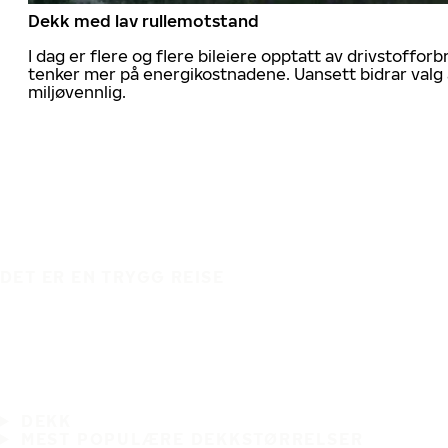
Dekk med lav rullemotstand
I dag er flere og flere bileiere opptatt av drivstoff
tenker mer på energikostnadene. Uansett bidrar valg 
miljøvennlig.
DET ER EN TRYGG REISE
DEKK
MEST POPULÆRE DEKKSTØRRELSER