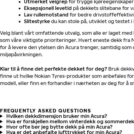
Utmerket veigrep
for trygge kjøreegenskaper 
Eksepsjonell levetid
på dekkets slitebane for v
Lav rullemotstand
for bedre drivstoffeffektivi
Slitestyrke
du kan stole på, utviklet og testet 
Velg blant vårt omfattende utvalg, som alle er laget med
som våre viktigste prioriteringer. Hvert eneste dekk fra 
for å levere den ytelsen din Acura trenger, samtidig som
miljøpåvirkningen.
Klar til å finne det perfekte dekket for deg?
Bruk dekkv
finne ut hvilke Nokian Tyres-produkter som anbefales for
modell, eller finn en forhandler i nærheten av deg for å
FREQUENTLY ASKED QUESTIONS
Hvilken dekkdimensjon bruker min Acura?
Hva er forskjellen mellom vinterdekk og sommerde
Hvor ofte bør jeg bytte dekk på min Acura?
Hva er det anbefalte lufttrykket for min Acura?