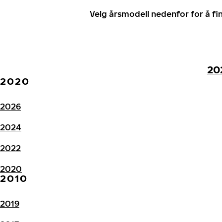
Velg årsmodell nedenfor for å f
20
2020
2026
2024
2022
2020
2010
2019