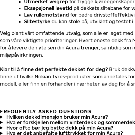
Utmerket veigrep
for trygge kjøreegenskaper 
Eksepsjonell levetid
på dekkets slitebane for v
Lav rullemotstand
for bedre drivstoffeffektivi
Slitestyrke
du kan stole på, utviklet og testet 
Velg blant vårt omfattende utvalg, som alle er laget med
som våre viktigste prioriteringer. Hvert eneste dekk fra 
for å levere den ytelsen din Acura trenger, samtidig som
miljøpåvirkningen.
Klar til å finne det perfekte dekket for deg?
Bruk dekkv
finne ut hvilke Nokian Tyres-produkter som anbefales for
modell, eller finn en forhandler i nærheten av deg for å
FREQUENTLY ASKED QUESTIONS
Hvilken dekkdimensjon bruker min Acura?
Hva er forskjellen mellom vinterdekk og sommerde
Hvor ofte bør jeg bytte dekk på min Acura?
Hva er det anbefalte lufttrykket for min Acura?