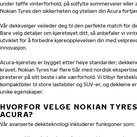
under tøffe vinterforhold, på solfylte sommerveier eller 
Nokian Tyres den sikkerheten og ytelsen din Acura fortje
Vår dekkvelger veileder deg til den perfekte match for di
Bare velg detaljer om kjøretøyet ditt, så anbefaler vi v
utviklet for å forbedre kjøreopplevelsen din med velprøvd
innovasjon.
Acura-kjøretøy er bygget etter høye standarder; dekken
kravet. Nokian Tyres har flere tiår med nordisk ekspertise
presterer på sitt beste i alle værforhold. Vi tilbyr førstekl
kompaktbiler til store lastebiler og SUV-er, og dekkene er
unike egenskaper.
HVORFOR VELGE NOKIAN TYRES 
ACURA?
Vår avanserte dekkteknologi inkluderer funksjoner som: