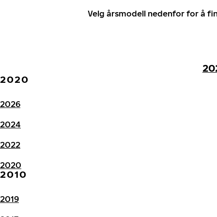
Velg årsmodell nedenfor for å f
20
2020
2026
2024
2022
2020
2010
2019