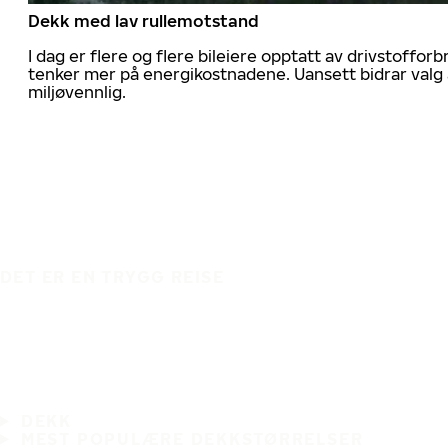
Dekk med lav rullemotstand
I dag er flere og flere bileiere opptatt av drivstoff
tenker mer på energikostnadene. Uansett bidrar valg 
miljøvennlig.
DET ER EN TRYGG REISE
DEKK
MEST POPULÆRE DEKKSTØRRELSER