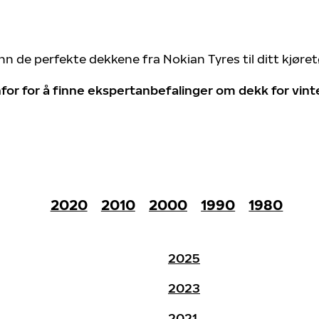
nn de perfekte dekkene fra Nokian Tyres til ditt kjøre
for for å finne ekspertanbefalinger om dekk for vin
2020
2010
2000
1990
1980
2025
2023
2021