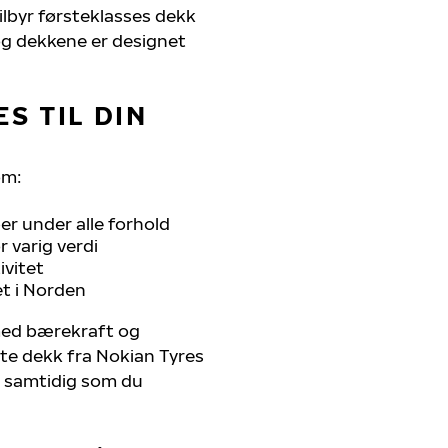
tilbyr førsteklasses dekk
, og dekkene er designet
S TIL DIN
om:
r under alle forhold
 varig verdi
ivitet
et i Norden
 med bærekraft og
ste dekk fra Nokian Tyres
r, samtidig som du