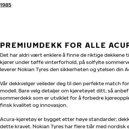
1985
PREMIUMDEKK FOR ALLE ACU
Det har aldri vært enklere å finne de riktige dekkene t
kjører under tøffe vinterforhold, på solfylte sommervei
leverer Nokian Tyres den sikkerheten og ytelsen din A
Vår dekkvelger veileder deg til den perfekte match for
modell. Bare velg detaljer om kjøretøyet ditt, så anbefa
sommerdekk som er utviklet for å forbedre kjøreoppl
finsk kvalitet og innovasjon.
Acura-kjøretøy er bygget etter høye standarder; dek
dette kravet. Nokian Tyres har flere tiår med nordisk e