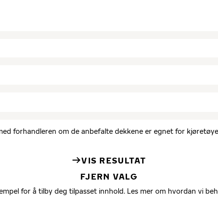
d med forhandleren om de anbefalte dekkene er egnet for kjøretøyet
VIS RESULTAT
FJERN VALG
empel for å tilby deg tilpasset innhold. Les mer om hvordan vi be