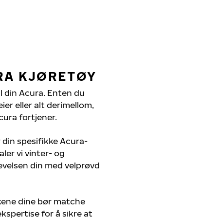
RA KJØRETØY
il din Acura. Enten du
er eller alt derimellom,
cura fortjener.
 din spesifikke Acura-
ler vi vinter- og
evelsen din med velprøvd
kene dine bør matche
kspertise for å sikre at