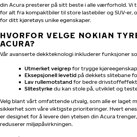
din Acura presterer på sitt beste i alle værforhold. Vi 
for alt fra kompaktbiler til store lastebiler og SUV-er
for ditt kjøretøys unike egenskaper.
HVORFOR VELGE NOKIAN TYRE
ACURA?
Vår avanserte dekkteknologi inkluderer funksjoner s
Utmerket veigrep
for trygge kjøreegenskape
Eksepsjonell levetid
på dekkets slitebane for
Lav rullemotstand
for bedre drivstoffeffekt
Slitestyrke
du kan stole på, utviklet og test
Velg blant vårt omfattende utvalg, som alle er laget
sikkerhet som våre viktigste prioriteringer. Hvert ene
er designet for å levere den ytelsen din Acura trenge
reduserer miljøpåvirkningen.