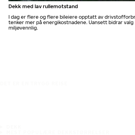
Dekk med lav rullemotstand
I dag er flere og flere bileiere opptatt av drivstoff
tenker mer på energikostnadene. Uansett bidrar valg 
miljøvennlig.
DET ER EN TRYGG REISE
DEKK
MEST POPULÆRE DEKKSTØRRELSER