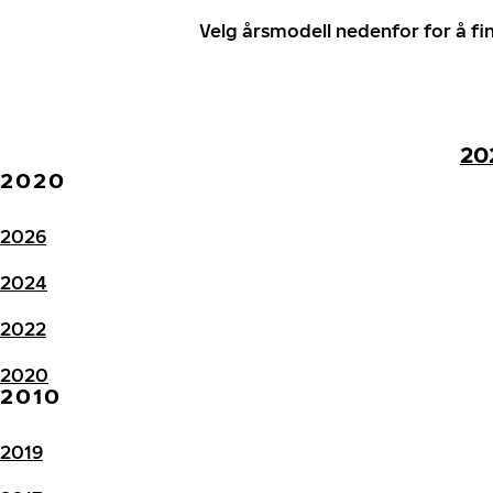
Velg årsmodell nedenfor for å f
20
2020
2026
2024
2022
2020
2010
2019