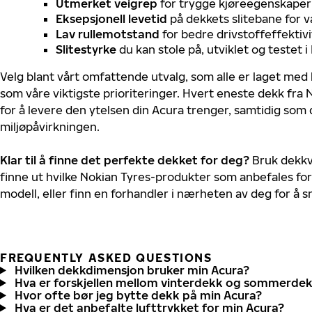
Utmerket veigrep
for trygge kjøreegenskaper 
Eksepsjonell levetid
på dekkets slitebane for v
Lav rullemotstand
for bedre drivstoffeffektivi
Slitestyrke
du kan stole på, utviklet og testet 
Velg blant vårt omfattende utvalg, som alle er laget med
som våre viktigste prioriteringer. Hvert eneste dekk fra 
for å levere den ytelsen din Acura trenger, samtidig som
miljøpåvirkningen.
Klar til å finne det perfekte dekket for deg?
Bruk dekkv
finne ut hvilke Nokian Tyres-produkter som anbefales for
modell, eller finn en forhandler i nærheten av deg for å
FREQUENTLY ASKED QUESTIONS
Hvilken dekkdimensjon bruker min Acura?
Hva er forskjellen mellom vinterdekk og sommerde
Hvor ofte bør jeg bytte dekk på min Acura?
Hva er det anbefalte lufttrykket for min Acura?