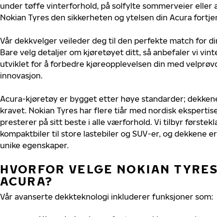
under tøffe vinterforhold, på solfylte sommerveier eller 
Nokian Tyres den sikkerheten og ytelsen din Acura fortje
Vår dekkvelger veileder deg til den perfekte match for di
Bare velg detaljer om kjøretøyet ditt, så anbefaler vi v
utviklet for å forbedre kjøreopplevelsen din med velprøvd
innovasjon.
Acura-kjøretøy er bygget etter høye standarder; dekken
kravet. Nokian Tyres har flere tiår med nordisk ekspertise
presterer på sitt beste i alle værforhold. Vi tilbyr førstekl
kompaktbiler til store lastebiler og SUV-er, og dekkene er
unike egenskaper.
HVORFOR VELGE NOKIAN TYRES 
ACURA?
Vår avanserte dekkteknologi inkluderer funksjoner som: