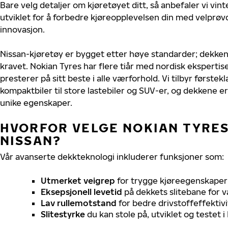
Bare velg detaljer om kjøretøyet ditt, så anbefaler vi v
utviklet for å forbedre kjøreopplevelsen din med velprøvd
innovasjon.
Nissan-kjøretøy er bygget etter høye standarder; dekke
kravet. Nokian Tyres har flere tiår med nordisk ekspertise 
presterer på sitt beste i alle værforhold. Vi tilbyr førstekl
kompaktbiler til store lastebiler og SUV-er, og dekkene er
unike egenskaper.
HVORFOR VELGE NOKIAN TYRES 
NISSAN?
Vår avanserte dekkteknologi inkluderer funksjoner som:
Utmerket veigrep
for trygge kjøreegenskaper 
Eksepsjonell levetid
på dekkets slitebane for v
Lav rullemotstand
for bedre drivstoffeffektivi
Slitestyrke
du kan stole på, utviklet og testet 