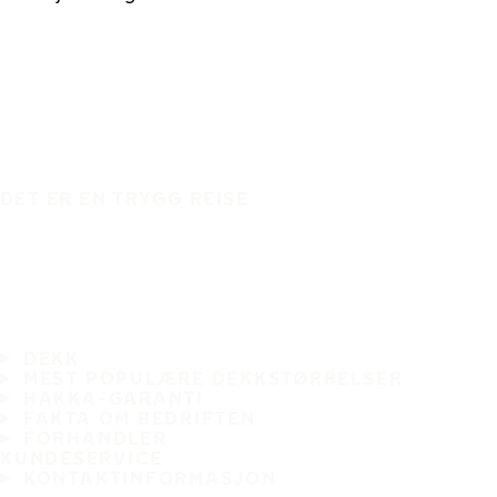
DET ER EN TRYGG REISE
DEKK
MEST POPULÆRE DEKKSTØRRELSER
HAKKA-GARANTI
FAKTA OM BEDRIFTEN
FORHANDLER
KUNDESERVICE
KONTAKTINFORMASJON