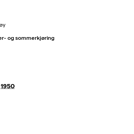
tøy
ter- og sommerkjøring
1950