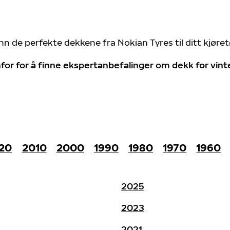
nn de perfekte dekkene fra Nokian Tyres til ditt kjøre
for for å finne ekspertanbefalinger om dekk for vin
20
2010
2000
1990
1980
1970
1960
2025
2023
2021