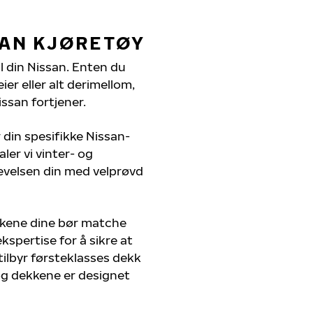
SAN KJØRETØY
il din Nissan. Enten du
er eller alt derimellom,
ssan fortjener.
 din spesifikke Nissan-
ler vi vinter- og
evelsen din med velprøvd
kkene dine bør matche
kspertise for å sikre at
 tilbyr førsteklasses dekk
, og dekkene er designet