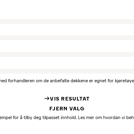
d med forhandleren om de anbefalte dekkene er egnet for kjøretøyet
VIS RESULTAT
FJERN VALG
empel for å tilby deg tilpasset innhold. Les mer om hvordan vi be