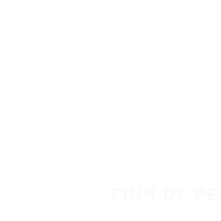
Gå videre til hovedsiden
Hjem
FINN DE P