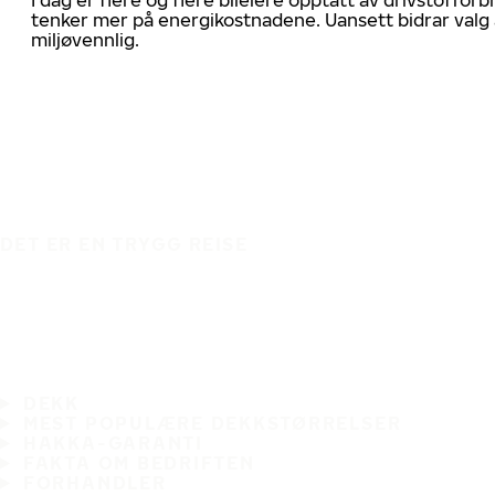
tenker mer på energikostnadene. Uansett bidrar valg 
miljøvennlig.
DET ER EN TRYGG REISE
DEKK
MEST POPULÆRE DEKKSTØRRELSER
HAKKA-GARANTI
FAKTA OM BEDRIFTEN
FORHANDLER