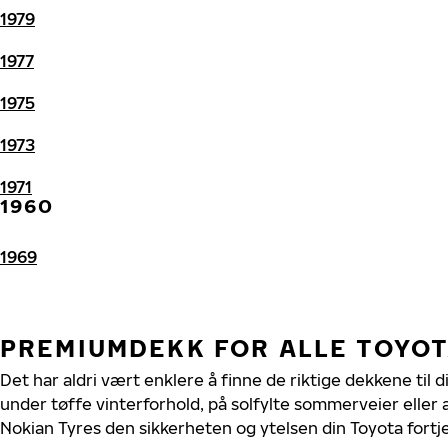
1979
1977
1975
1973
1971
1960
1969
PREMIUMDEKK FOR ALLE TOYO
Det har aldri vært enklere å finne de riktige dekkene til 
under tøffe vinterforhold, på solfylte sommerveier eller 
Nokian Tyres den sikkerheten og ytelsen din Toyota fortj