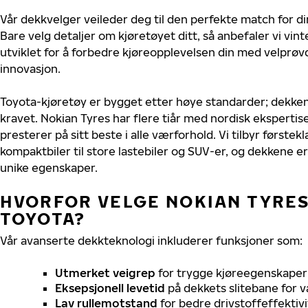
Vår dekkvelger veileder deg til den perfekte match for di
Bare velg detaljer om kjøretøyet ditt, så anbefaler vi v
utviklet for å forbedre kjøreopplevelsen din med velprøvd
innovasjon.
Toyota-kjøretøy er bygget etter høye standarder; dekke
kravet. Nokian Tyres har flere tiår med nordisk ekspertise
presterer på sitt beste i alle værforhold. Vi tilbyr førstekl
kompaktbiler til store lastebiler og SUV-er, og dekkene er
unike egenskaper.
HVORFOR VELGE NOKIAN TYRES 
TOYOTA?
Vår avanserte dekkteknologi inkluderer funksjoner som:
Utmerket veigrep
for trygge kjøreegenskaper 
Eksepsjonell levetid
på dekkets slitebane for v
Lav rullemotstand
for bedre drivstoffeffektivi