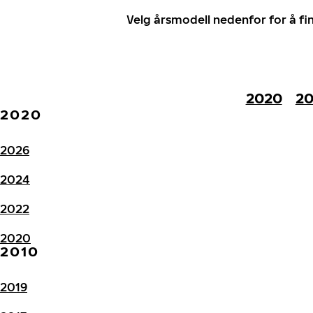
Velg årsmodell nedenfor for å f
2020
20
2020
2026
2024
2022
2020
2010
2019