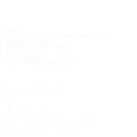
DEKK
MEST POPULÆRE DEKKSTØRRELSER
HAKKA-GARANTI
FAKTA OM BEDRIFTEN
FORHANDLER
KUNDESERVICE
KONTAKTINFORMASJON
Abonner på nyhetsbrevet vårt
Følg oss
Förstasidan
Dekk til ditt kjøretøy
Bilprodusenter
Copyright © Nokian Tyres plc. All rights reserved.
Personvernerklæring og vilkår for tjenester