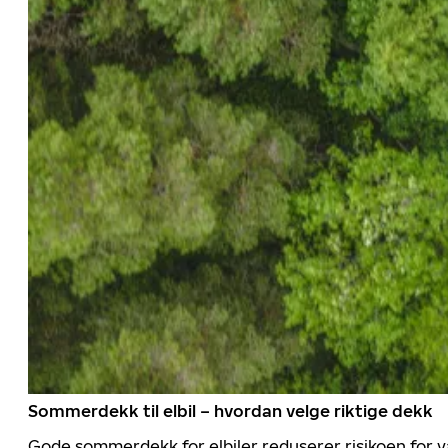
Sommerdekk til elbil – hvordan velge riktige dekk
Gode sommerdekk for elbiler reduserer risikoen for va