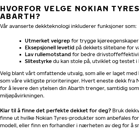
HVORFOR VELGE NOKIAN TYRES 
ABARTH?
Vår avanserte dekkteknologi inkluderer funksjoner som:
Utmerket veigrep
for trygge kjøreegenskaper 
Eksepsjonell levetid
på dekkets slitebane for v
Lav rullemotstand
for bedre drivstoffeffektivi
Slitestyrke
du kan stole på, utviklet og testet 
Velg blant vårt omfattende utvalg, som alle er laget med
som våre viktigste prioriteringer. Hvert eneste dekk fra 
for å levere den ytelsen din Abarth trenger, samtidig so
miljøpåvirkningen.
Klar til å finne det perfekte dekket for deg?
Bruk dekkv
finne ut hvilke Nokian Tyres-produkter som anbefales for
modell, eller finn en forhandler i nærheten av deg for å