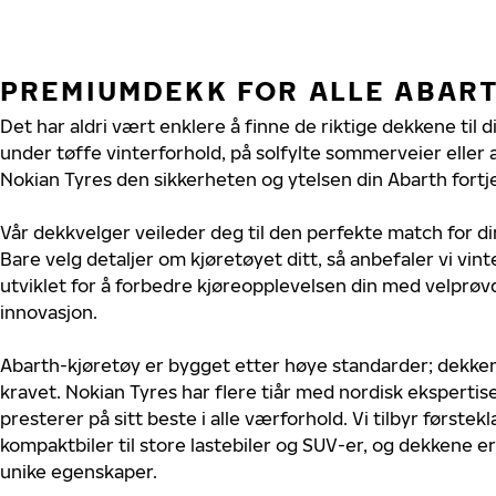
PREMIUMDEKK FOR ALLE ABAR
Det har aldri vært enklere å finne de riktige dekkene til 
under tøffe vinterforhold, på solfylte sommerveier eller 
Nokian Tyres den sikkerheten og ytelsen din Abarth fortj
Vår dekkvelger veileder deg til den perfekte match for di
Bare velg detaljer om kjøretøyet ditt, så anbefaler vi v
utviklet for å forbedre kjøreopplevelsen din med velprøvd
innovasjon.
Abarth-kjøretøy er bygget etter høye standarder; dekke
kravet. Nokian Tyres har flere tiår med nordisk ekspertise
presterer på sitt beste i alle værforhold. Vi tilbyr førstekl
kompaktbiler til store lastebiler og SUV-er, og dekkene er
unike egenskaper.