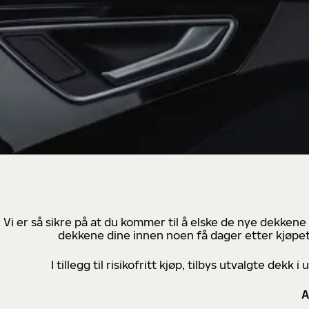
Vi er så sikre på at du kommer til å elske de nye dekkene
dekkene dine innen noen få dager etter kjøpet
I tillegg til risikofritt kjøp, tilbys utvalgte de
A