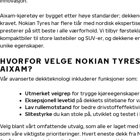
innovasjon.
Aixam-kjøretøy er bygget etter høye standarder; dekken
kravet. Nokian Tyres har flere tiår med nordisk ekspertise
presterer på sitt beste i alle værforhold. Vi tilbyr førstekl
kompaktbiler til store lastebiler og SUV-er, og dekkene er
unike egenskaper.
HVORFOR VELGE NOKIAN TYRES 
AIXAM?
Vår avanserte dekkteknologi inkluderer funksjoner som:
Utmerket veigrep
for trygge kjøreegenskaper 
Eksepsjonell levetid
på dekkets slitebane for v
Lav rullemotstand
for bedre drivstoffeffektivi
Slitestyrke
du kan stole på, utviklet og testet 
Velg blant vårt omfattende utvalg, som alle er laget med
som våre viktigste prioriteringer. Hvert eneste dekk fra 