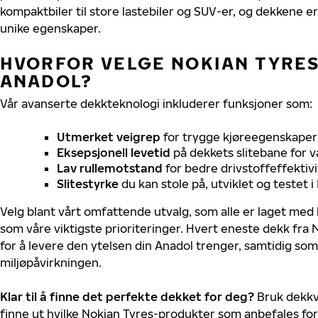
kompaktbiler til store lastebiler og SUV-er, og dekkene er
unike egenskaper.
HVORFOR VELGE NOKIAN TYRES 
ANADOL?
Vår avanserte dekkteknologi inkluderer funksjoner som:
Utmerket veigrep
for trygge kjøreegenskaper 
Eksepsjonell levetid
på dekkets slitebane for v
Lav rullemotstand
for bedre drivstoffeffektivi
Slitestyrke
du kan stole på, utviklet og testet 
Velg blant vårt omfattende utvalg, som alle er laget med
som våre viktigste prioriteringer. Hvert eneste dekk fra 
for å levere den ytelsen din Anadol trenger, samtidig so
miljøpåvirkningen.
Klar til å finne det perfekte dekket for deg?
Bruk dekkv
finne ut hvilke Nokian Tyres-produkter som anbefales for