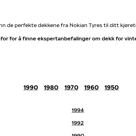
nn de perfekte dekkene fra Nokian Tyres til ditt kjøre
for for å finne ekspertanbefalinger om dekk for vin
1990
1980
1970
1960
1950
1994
1992
1990