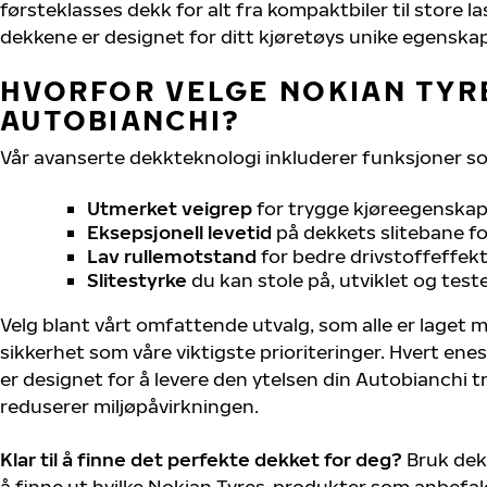
førsteklasses dekk for alt fra kompaktbiler til store la
dekkene er designet for ditt kjøretøys unike egenskap
HVORFOR VELGE NOKIAN TYRE
AUTOBIANCHI?
Vår avanserte dekkteknologi inkluderer funksjoner s
Utmerket veigrep
for trygge kjøreegenskape
Eksepsjonell levetid
på dekkets slitebane for
Lav rullemotstand
for bedre drivstoffeffekt
Slitestyrke
du kan stole på, utviklet og test
Velg blant vårt omfattende utvalg, som alle er laget
sikkerhet som våre viktigste prioriteringer. Hvert ene
er designet for å levere den ytelsen din Autobianchi 
reduserer miljøpåvirkningen.
Klar til å finne det perfekte dekket for deg?
Bruk dek
å finne ut hvilke Nokian Tyres-produkter som anbefale