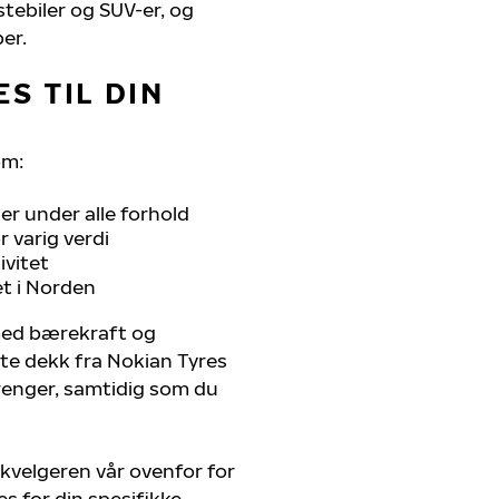
stebiler og SUV-er, og
er.
S TIL DIN
om:
r under alle forhold
 varig verdi
ivitet
et i Norden
 med bærekraft og
ste dekk fra Nokian Tyres
trenger, samtidig som du
kvelgeren vår ovenfor for
s for din spesifikke