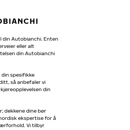
OBIANCHI
il din Autobianchi. Enten
veier eller alt
ytelsen din Autobianchi
 din spesifikke
itt, så anbefaler vi
 kjøreopplevelsen din
r; dekkene dine bør
nordisk ekspertise for å
ærforhold. Vi tilbyr