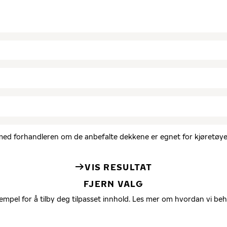
d med forhandleren om de anbefalte dekkene er egnet for kjøretøyet
VIS RESULTAT
FJERN VALG
empel for å tilby deg tilpasset innhold. Les mer om hvordan vi be