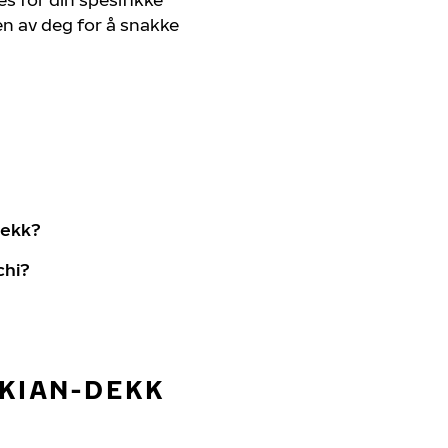
en av deg for å snakke
dekk?
chi?
OKIAN-DEKK