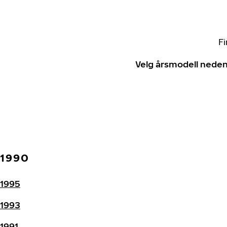
Fi
Velg årsmodell neden
1990
1995
1993
1991