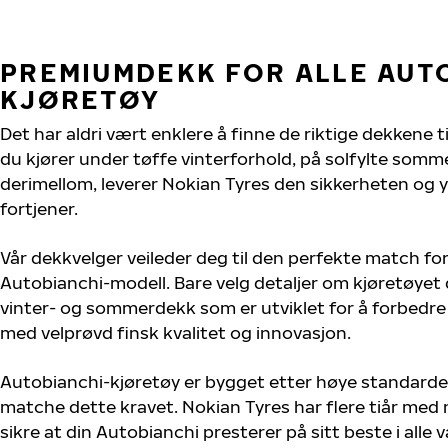
PREMIUMDEKK FOR ALLE AUT
KJØRETØY
Det har aldri vært enklere å finne de riktige dekkene t
du kjører under tøffe vinterforhold, på solfylte sommer
derimellom, leverer Nokian Tyres den sikkerheten og 
fortjener.
Vår dekkvelger veileder deg til den perfekte match for
Autobianchi-modell. Bare velg detaljer om kjøretøyet d
vinter- og sommerdekk som er utviklet for å forbedre
med velprøvd finsk kvalitet og innovasjon.
Autobianchi-kjøretøy er bygget etter høye standarde
matche dette kravet. Nokian Tyres har flere tiår med 
sikre at din Autobianchi presterer på sitt beste i alle v