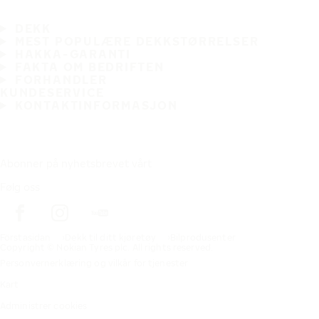
DEKK
MEST POPULÆRE DEKKSTØRRELSER
HAKKA-GARANTI
FAKTA OM BEDRIFTEN
FORHANDLER
KUNDESERVICE
KONTAKTINFORMASJON
Abonner på nyhetsbrevet vårt
Følg oss
Förstasidan
Dekk til ditt kjøretøy
Bilprodusenter
Copyright © Nokian Tyres plc. All rights reserved.
Personvernerklæring og vilkår for tjenester
Kart
Administrer cookies