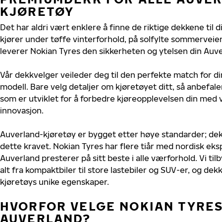
KJØRETØY
Det har aldri vært enklere å finne de riktige dekkene til 
kjører under tøffe vinterforhold, på solfylte sommerveier 
leverer Nokian Tyres den sikkerheten og ytelsen din Auve
Vår dekkvelger veileder deg til den perfekte match for di
modell. Bare velg detaljer om kjøretøyet ditt, så anbefal
som er utviklet for å forbedre kjøreopplevelsen din med v
innovasjon.
Auverland-kjøretøy er bygget etter høye standarder; de
dette kravet. Nokian Tyres har flere tiår med nordisk ekspe
Auverland presterer på sitt beste i alle værforhold. Vi til
alt fra kompaktbiler til store lastebiler og SUV-er, og dek
kjøretøys unike egenskaper.
HVORFOR VELGE NOKIAN TYRES 
AUVERLAND?