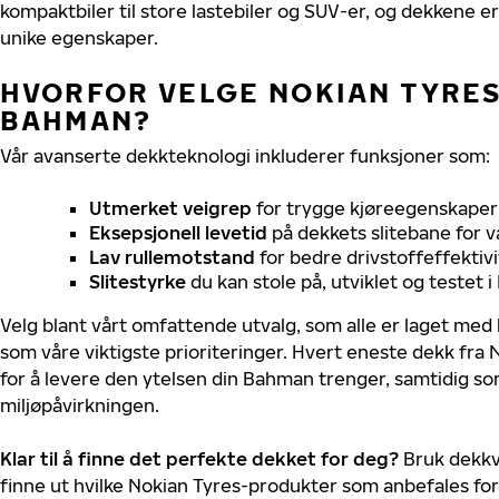
kompaktbiler til store lastebiler og SUV-er, og dekkene er
unike egenskaper.
HVORFOR VELGE NOKIAN TYRES 
BAHMAN?
Vår avanserte dekkteknologi inkluderer funksjoner som:
Utmerket veigrep
for trygge kjøreegenskaper 
Eksepsjonell levetid
på dekkets slitebane for v
Lav rullemotstand
for bedre drivstoffeffektivi
Slitestyrke
du kan stole på, utviklet og testet 
Velg blant vårt omfattende utvalg, som alle er laget med
som våre viktigste prioriteringer. Hvert eneste dekk fra 
for å levere den ytelsen din Bahman trenger, samtidig s
miljøpåvirkningen.
Klar til å finne det perfekte dekket for deg?
Bruk dekkv
finne ut hvilke Nokian Tyres-produkter som anbefales fo