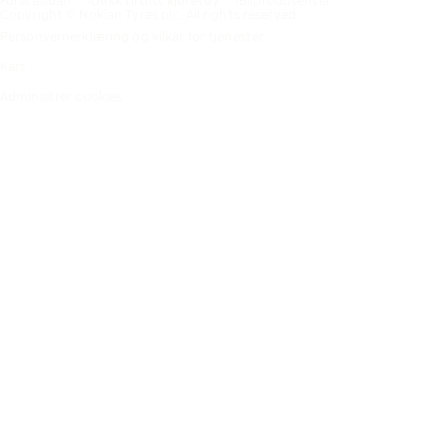
Förstasidan
Dekk til ditt kjøretøy
Bilprodusenter
Copyright © Nokian Tyres plc. All rights reserved.
Personvernerklæring og vilkår for tjenester
Kart
Administrer cookies