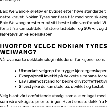
Baic Weiwang-kjøretøy er bygget etter høye standarder
dette kravet. Nokian Tyres har flere tiår med nordisk ekspe
Baic Weiwang presterer på sitt beste i alle værforhold. Vi
for alt fra kompaktbiler til store lastebiler og SUV-er, og
kjøretøys unike egenskaper.
HVORFOR VELGE NOKIAN TYRES 
WEIWANG?
Vår avanserte dekkteknologi inkluderer funksjoner som:
Utmerket veigrep
for trygge kjøreegenskaper 
Eksepsjonell levetid
på dekkets slitebane for v
Lav rullemotstand
for bedre drivstoffeffektivi
Slitestyrke
du kan stole på, utviklet og testet 
Velg blant vårt omfattende utvalg, som alle er laget med
som våre viktigste prioriteringer. Hvert eneste dekk fra 