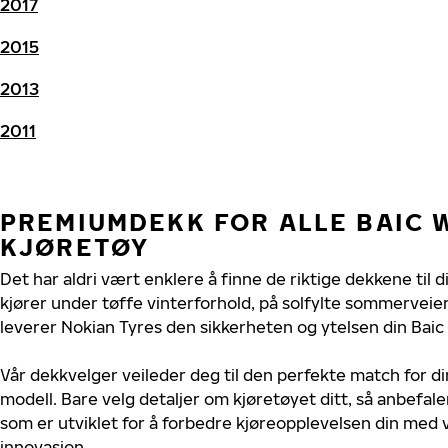
2017
2015
2013
2011
PREMIUMDEKK FOR ALLE BAIC
KJØRETØY
Det har aldri vært enklere å finne de riktige dekkene til
kjører under tøffe vinterforhold, på solfylte sommerveier 
leverer Nokian Tyres den sikkerheten og ytelsen din Baic
Vår dekkvelger veileder deg til den perfekte match for d
modell. Bare velg detaljer om kjøretøyet ditt, så anbefal
som er utviklet for å forbedre kjøreopplevelsen din med v
innovasjon.