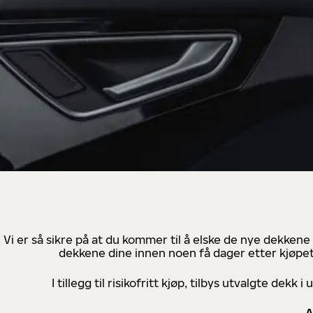
Vi er så sikre på at du kommer til å elske de nye dekkene
dekkene dine innen noen få dager etter kjøpet
I tillegg til risikofritt kjøp, tilbys utvalgte de
A