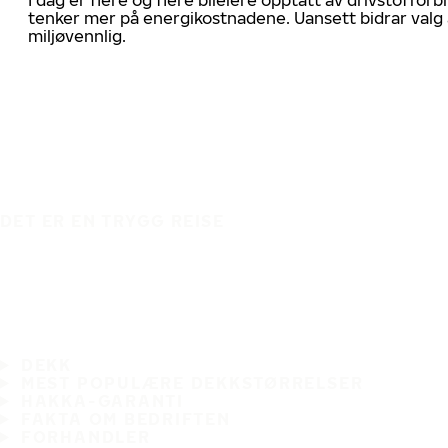
tenker mer på energikostnadene. Uansett bidrar valg 
miljøvennlig.
DET ER EN TRYGG REISE
DEKK
MEST POPULÆRE DEKKSTØRRELSER
HAKKA-GARANTI
FAKTA OM BEDRIFTEN
FORHANDLER