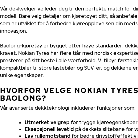
Vår dekkvelger veileder deg til den perfekte match for di
modell. Bare velg detaljer om kjøretøyet ditt, så anbefal
som er utviklet for å forbedre kjøreopplevelsen din med v
innovasjon.
Baolong-kjøretøy er bygget etter høye standarder; dekk
kravet. Nokian Tyres har flere tiår med nordisk ekspertise
presterer på sitt beste i alle værforhold. Vi tilbyr førstekl
kompaktbiler til store lastebiler og SUV-er, og dekkene er
unike egenskaper.
HVORFOR VELGE NOKIAN TYRES 
BAOLONG?
Vår avanserte dekkteknologi inkluderer funksjoner som:
Utmerket veigrep
for trygge kjøreegenskaper 
Eksepsjonell levetid
på dekkets slitebane for v
Lav rullemotstand
for bedre drivstoffeffektivi