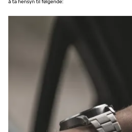
å ta hensyn til følgende: