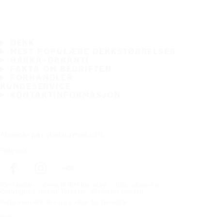
DEKK
MEST POPULÆRE DEKKSTØRRELSER
HAKKA-GARANTI
FAKTA OM BEDRIFTEN
FORHANDLER
KUNDESERVICE
KONTAKTINFORMASJON
Abonner på nyhetsbrevet vårt
Følg oss
Förstasidan
Dekk til ditt kjøretøy
Bilprodusenter
Copyright © Nokian Tyres plc. All rights reserved.
Personvernerklæring og vilkår for tjenester
Kart