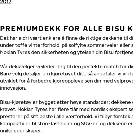
2017
PREMIUMDEKK FOR ALLE BISU 
Det har aldri vært enklere å finne de riktige dekkene til d
under tøffe vinterforhold, på solfylte sommerveier eller 
Nokian Tyres den sikkerheten og ytelsen din Bisu fortjene
Vår dekkvelger veileder deg til den perfekte match for di
Bare velg detaljer om kjøretøyet ditt, så anbefaler vi v
utviklet for å forbedre kjøreopplevelsen din med velprøvd
innovasjon.
Bisu-kjøretøy er bygget etter høye standarder; dekkene
kravet. Nokian Tyres har flere tiår med nordisk ekspertise 
presterer på sitt beste i alle værforhold. Vi tilbyr førstekl
kompaktbiler til store lastebiler og SUV-er, og dekkene er
unike egenskaper.