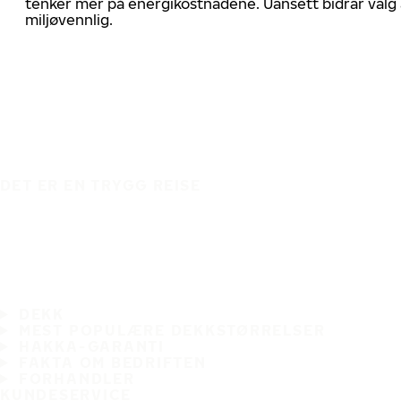
tenker mer på energikostnadene. Uansett bidrar valg 
miljøvennlig.
DET ER EN TRYGG REISE
DEKK
MEST POPULÆRE DEKKSTØRRELSER
HAKKA-GARANTI
FAKTA OM BEDRIFTEN
FORHANDLER
KUNDESERVICE