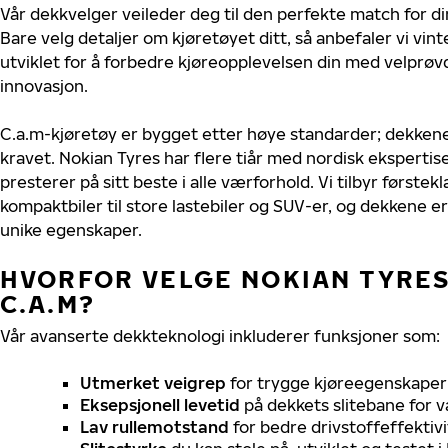
Vår dekkvelger veileder deg til den perfekte match for di
Bare velg detaljer om kjøretøyet ditt, så anbefaler vi v
utviklet for å forbedre kjøreopplevelsen din med velprøvd
innovasjon.
C.a.m-kjøretøy er bygget etter høye standarder; dekken
kravet. Nokian Tyres har flere tiår med nordisk ekspertise 
presterer på sitt beste i alle værforhold. Vi tilbyr førstekl
kompaktbiler til store lastebiler og SUV-er, og dekkene er
unike egenskaper.
HVORFOR VELGE NOKIAN TYRES 
C.A.M?
Vår avanserte dekkteknologi inkluderer funksjoner som:
Utmerket veigrep
for trygge kjøreegenskaper 
Eksepsjonell levetid
på dekkets slitebane for v
Lav rullemotstand
for bedre drivstoffeffektivi