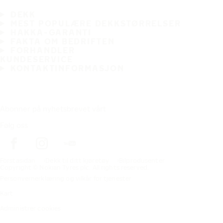
DEKK
MEST POPULÆRE DEKKSTØRRELSER
HAKKA-GARANTI
FAKTA OM BEDRIFTEN
FORHANDLER
KUNDESERVICE
KONTAKTINFORMASJON
Abonner på nyhetsbrevet vårt
Følg oss
Förstasidan
Dekk til ditt kjøretøy
Bilprodusenter
Copyright © Nokian Tyres plc. All rights reserved.
Personvernerklæring og vilkår for tjenester
Kart
Administrer cookies