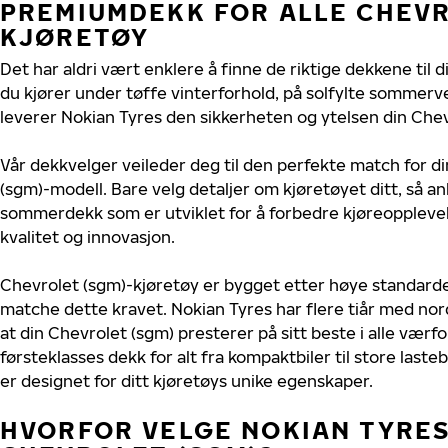
PREMIUMDEKK FOR ALLE CHEVR
KJØRETØY
Det har aldri vært enklere å finne de riktige dekkene til 
du kjører under tøffe vinterforhold, på solfylte sommerve
leverer Nokian Tyres den sikkerheten og ytelsen din Chev
Vår dekkvelger veileder deg til den perfekte match for di
(sgm)-modell. Bare velg detaljer om kjøretøyet ditt, så an
sommerdekk som er utviklet for å forbedre kjøreoppleve
kvalitet og innovasjon.
Chevrolet (sgm)-kjøretøy er bygget etter høye standard
matche dette kravet. Nokian Tyres har flere tiår med nord
at din Chevrolet (sgm) presterer på sitt beste i alle værfor
førsteklasses dekk for alt fra kompaktbiler til store last
er designet for ditt kjøretøys unike egenskaper.
HVORFOR VELGE NOKIAN TYRES 