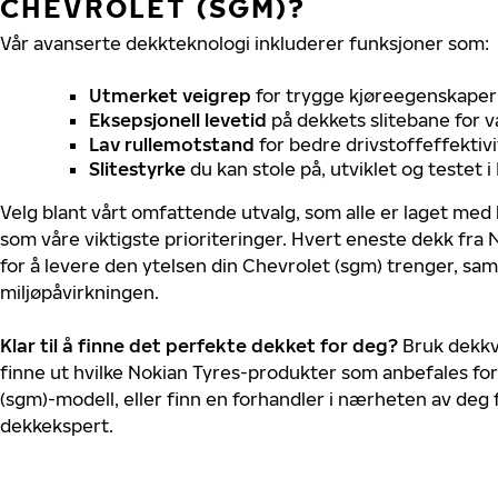
CHEVROLET (SGM)?
Vår avanserte dekkteknologi inkluderer funksjoner som:
Utmerket veigrep
for trygge kjøreegenskaper 
Eksepsjonell levetid
på dekkets slitebane for v
Lav rullemotstand
for bedre drivstoffeffektivi
Slitestyrke
du kan stole på, utviklet og testet 
Velg blant vårt omfattende utvalg, som alle er laget med
som våre viktigste prioriteringer. Hvert eneste dekk fra 
for å levere den ytelsen din Chevrolet (sgm) trenger, sa
miljøpåvirkningen.
Klar til å finne det perfekte dekket for deg?
Bruk dekkv
finne ut hvilke Nokian Tyres-produkter som anbefales for
(sgm)-modell, eller finn en forhandler i nærheten av deg
dekkekspert.