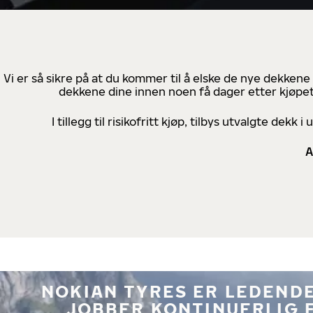
Vi er så sikre på at du kommer til å elske de nye dekkene
dekkene dine innen noen få dager etter kjøpet
I tillegg til risikofritt kjøp, tilbys utvalgte de
A
NOKIAN TYRES ER LEDENDE
JOBBER KONTINUERLIG 