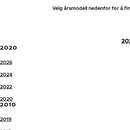
Velg årsmodell nedenfor for å f
20
2020
2026
2024
2022
2020
2010
2019