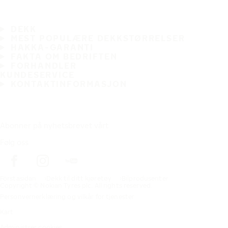
DEKK
MEST POPULÆRE DEKKSTØRRELSER
HAKKA-GARANTI
FAKTA OM BEDRIFTEN
FORHANDLER
KUNDESERVICE
KONTAKTINFORMASJON
Abonner på nyhetsbrevet vårt
Følg oss
Förstasidan
Dekk til ditt kjøretøy
Bilprodusenter
Copyright © Nokian Tyres plc. All rights reserved.
Personvernerklæring og vilkår for tjenester
Kart
Administrer cookies