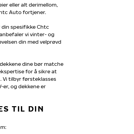
er eller alt derimellom,
htc Auto fortjener.
 din spesifikke Chtc
anbefaler vi vinter- og
evelsen din med velprøvd
; dekkene dine bør matche
kspertise for å sikre at
 Vi tilbyr førsteklasses
UV-er, og dekkene er
S TIL DIN
om: