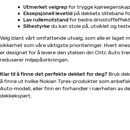
Utmerket veigrep
for trygge kjøreegenskape
Eksepsjonell levetid
på dekkets slitebane for
Lav rullemotstand
for bedre drivstoffeffekt
Slitestyrke
du kan stole på, utviklet og test
Velg blant vårt omfattende utvalg, som alle er laget
sikkerhet som våre viktigste prioriteringer. Hvert ene
er designet for å levere den ytelsen din Chtc Auto tr
reduserer miljøpåvirkningen.
Klar til å finne det perfekte dekket for deg?
Bruk dek
å finne ut hvilke Nokian Tyres-produkter som anbefale
Auto-modell, eller finn en forhandler i nærheten av d
dekkekspert.