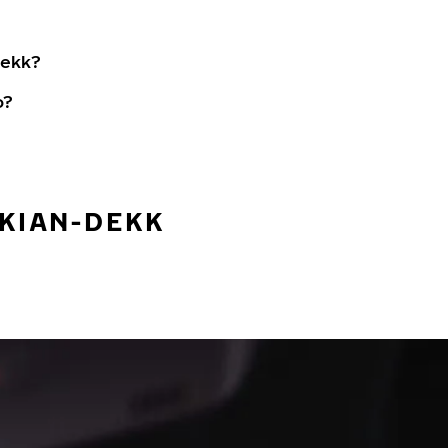
dekk?
o?
OKIAN-DEKK