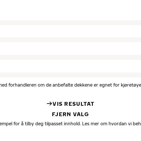
d med forhandleren om de anbefalte dekkene er egnet for kjøretøyet
VIS RESULTAT
FJERN VALG
empel for å tilby deg tilpasset innhold. Les mer om hvordan vi be