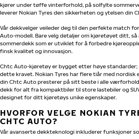
kjører under tøffe vinterforhold, på solfylte sommervei
leverer Nokian Tyres den sikkerheten og ytelsen din C
Vår dekkvelger veileder deg til den perfekte match for
Auto-modell. Bare velg detaljer om kjøretøyet ditt, så 
sommerdekk som er utviklet for å forbedre kjøreoppl
finsk kvalitet og innovasjon.
Chtc Auto-kjøretøy er bygget etter høye standarder
dette kravet. Nokian Tyres har flere tiår med nordisk e
din Chtc Auto presterer på sitt beste i alle værforhold.
dekk for alt fra kompaktbiler til store lastebiler og S
designet for ditt kjøretøys unike egenskaper.
HVORFOR VELGE NOKIAN TYRE
CHTC AUTO?
Vår avanserte dekkteknologi inkluderer funksjoner s