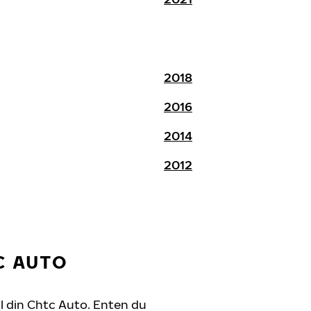
2018
2016
2014
2012
C AUTO
il din Chtc Auto. Enten du