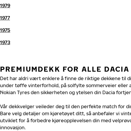
1979
1977
1975
1973
PREMIUMDEKK FOR ALLE DACIA
Det har aldri vært enklere å finne de riktige dekkene til d
under tøffe vinterforhold, på solfylte sommerveier eller 
Nokian Tyres den sikkerheten og ytelsen din Dacia fortjen
Vår dekkvelger veileder deg til den perfekte match for di
Bare velg detaljer om kjøretøyet ditt, så anbefaler vi v
utviklet for å forbedre kjøreopplevelsen din med velprøvd
innovasjon.