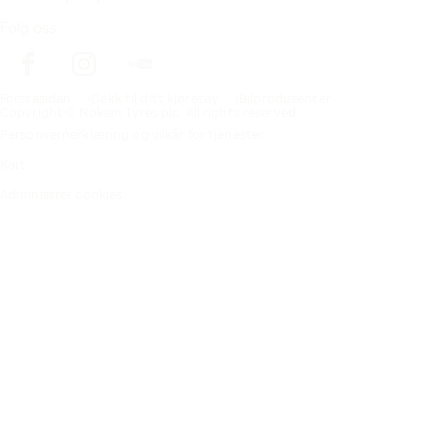
Følg oss
Förstasidan
Dekk til ditt kjøretøy
Bilprodusenter
Copyright © Nokian Tyres plc. All rights reserved.
Personvernerklæring og vilkår for tjenester
Kart
Administrer cookies