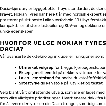
Dacia-kjøretøy er bygget etter høye standarder; dekken
kravet. Nokian Tyres har flere tiår med nordisk ekspertise 
presterer på sitt beste i alle værforhold. Vi tilbyr førstekl
kompaktbiler til store lastebiler og SUV-er, og dekkene er
unike egenskaper.
HVORFOR VELGE NOKIAN TYRES 
DACIA?
Vår avanserte dekkteknologi inkluderer funksjoner som:
Utmerket veigrep
for trygge kjøreegenskaper 
Eksepsjonell levetid
på dekkets slitebane for v
Lav rullemotstand
for bedre drivstoffeffektivi
Slitestyrke
du kan stole på, utviklet og testet 
Velg blant vårt omfattende utvalg, som alle er laget med
som våre viktigste prioriteringer. Hvert eneste dekk fra 
for å levere den ytelsen din Dacia trenger, samtidig som