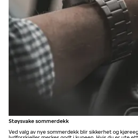
Støysvake sommerdekk
Ved valg av nye sommerdekk blir sikkerhet og kjøree
lydforskjeller merkes godt i kupeen. Hvis du er ute 