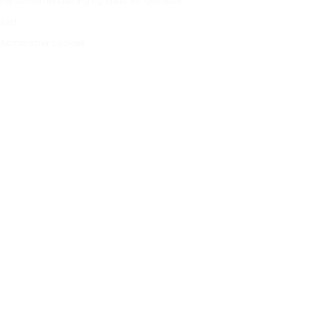
Personvernerklæring og vilkår for tjenester
Kart
Administrer cookies