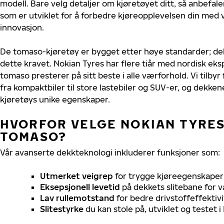
modell. Bare velg detaljer om kjøretøyet ditt, så anbefal
som er utviklet for å forbedre kjøreopplevelsen din med v
innovasjon.
De tomaso-kjøretøy er bygget etter høye standarder; d
dette kravet. Nokian Tyres har flere tiår med nordisk eksp
tomaso presterer på sitt beste i alle værforhold. Vi tilbyr 
fra kompaktbiler til store lastebiler og SUV-er, og dekkene
kjøretøys unike egenskaper.
HVORFOR VELGE NOKIAN TYRES 
TOMASO?
Vår avanserte dekkteknologi inkluderer funksjoner som:
Utmerket veigrep
for trygge kjøreegenskaper 
Eksepsjonell levetid
på dekkets slitebane for v
Lav rullemotstand
for bedre drivstoffeffektivi
Slitestyrke
du kan stole på, utviklet og testet 