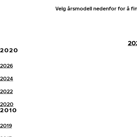
Velg årsmodell nedenfor for å f
20
2020
2026
2024
2022
2020
2010
2019