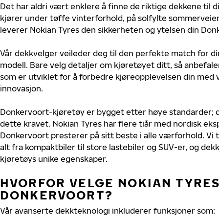
Det har aldri vært enklere å finne de riktige dekkene til
kjører under tøffe vinterforhold, på solfylte sommerveier 
leverer Nokian Tyres den sikkerheten og ytelsen din Donk
Vår dekkvelger veileder deg til den perfekte match for d
modell. Bare velg detaljer om kjøretøyet ditt, så anbefal
som er utviklet for å forbedre kjøreopplevelsen din med v
innovasjon.
Donkervoort-kjøretøy er bygget etter høye standarder;
dette kravet. Nokian Tyres har flere tiår med nordisk ekspe
Donkervoort presterer på sitt beste i alle værforhold. Vi t
alt fra kompaktbiler til store lastebiler og SUV-er, og dek
kjøretøys unike egenskaper.
HVORFOR VELGE NOKIAN TYRES 
DONKERVOORT?
Vår avanserte dekkteknologi inkluderer funksjoner som: