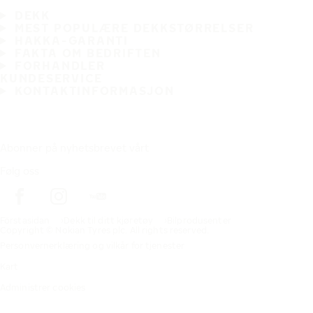
DEKK
MEST POPULÆRE DEKKSTØRRELSER
HAKKA-GARANTI
FAKTA OM BEDRIFTEN
FORHANDLER
KUNDESERVICE
KONTAKTINFORMASJON
Abonner på nyhetsbrevet vårt
Følg oss
Förstasidan
Dekk til ditt kjøretøy
Bilprodusenter
Copyright © Nokian Tyres plc. All rights reserved.
Personvernerklæring og vilkår for tjenester
Kart
Administrer cookies