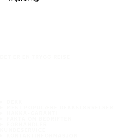
DET ER EN TRYGG REISE
DEKK
MEST POPULÆRE DEKKSTØRRELSER
HAKKA-GARANTI
FAKTA OM BEDRIFTEN
FORHANDLER
KUNDESERVICE
KONTAKTINFORMASJON