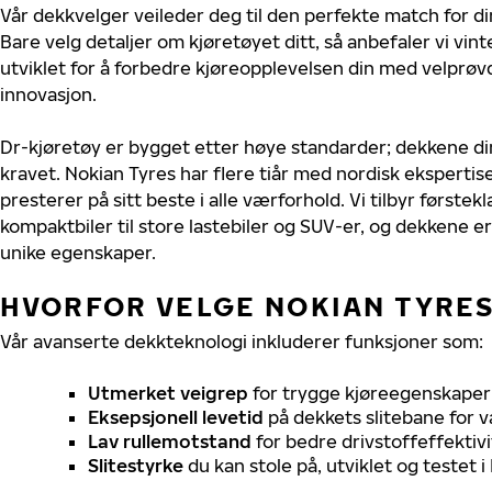
Vår dekkvelger veileder deg til den perfekte match for di
Bare velg detaljer om kjøretøyet ditt, så anbefaler vi v
utviklet for å forbedre kjøreopplevelsen din med velprøvd
innovasjon.
Dr-kjøretøy er bygget etter høye standarder; dekkene d
kravet. Nokian Tyres har flere tiår med nordisk ekspertise 
presterer på sitt beste i alle værforhold. Vi tilbyr førstekl
kompaktbiler til store lastebiler og SUV-er, og dekkene er
unike egenskaper.
HVORFOR VELGE NOKIAN TYRES 
Vår avanserte dekkteknologi inkluderer funksjoner som:
Utmerket veigrep
for trygge kjøreegenskaper 
Eksepsjonell levetid
på dekkets slitebane for v
Lav rullemotstand
for bedre drivstoffeffektivi
Slitestyrke
du kan stole på, utviklet og testet 