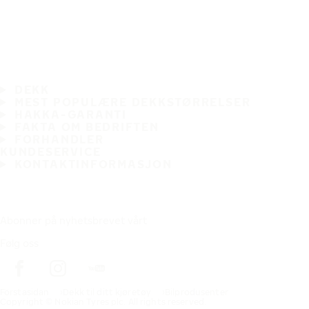
DEKK
MEST POPULÆRE DEKKSTØRRELSER
HAKKA-GARANTI
FAKTA OM BEDRIFTEN
FORHANDLER
KUNDESERVICE
KONTAKTINFORMASJON
Abonner på nyhetsbrevet vårt
Følg oss
Förstasidan
Dekk til ditt kjøretøy
Bilprodusenter
Copyright © Nokian Tyres plc. All rights reserved.