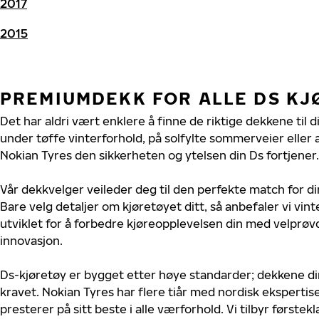
2017
2015
PREMIUMDEKK FOR ALLE DS KJ
Det har aldri vært enklere å finne de riktige dekkene til d
under tøffe vinterforhold, på solfylte sommerveier eller 
Nokian Tyres den sikkerheten og ytelsen din Ds fortjener.
Vår dekkvelger veileder deg til den perfekte match for di
Bare velg detaljer om kjøretøyet ditt, så anbefaler vi v
utviklet for å forbedre kjøreopplevelsen din med velprøvd
innovasjon.
Ds-kjøretøy er bygget etter høye standarder; dekkene d
kravet. Nokian Tyres har flere tiår med nordisk ekspertise 
presterer på sitt beste i alle værforhold. Vi tilbyr førstekl