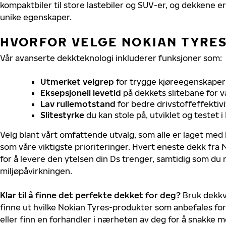
kompaktbiler til store lastebiler og SUV-er, og dekkene er
unike egenskaper.
HVORFOR VELGE NOKIAN TYRES 
Vår avanserte dekkteknologi inkluderer funksjoner som:
Utmerket veigrep
for trygge kjøreegenskaper 
Eksepsjonell levetid
på dekkets slitebane for v
Lav rullemotstand
for bedre drivstoffeffektivi
Slitestyrke
du kan stole på, utviklet og testet 
Velg blant vårt omfattende utvalg, som alle er laget med
som våre viktigste prioriteringer. Hvert eneste dekk fra 
for å levere den ytelsen din Ds trenger, samtidig som du
miljøpåvirkningen.
Klar til å finne det perfekte dekket for deg?
Bruk dekkv
finne ut hvilke Nokian Tyres-produkter som anbefales for
eller finn en forhandler i nærheten av deg for å snakke 