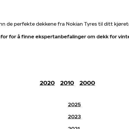
nn de perfekte dekkene fra Nokian Tyres til ditt kjøre
for for å finne ekspertanbefalinger om dekk for vin
2020
2010
2000
2025
2023
2021