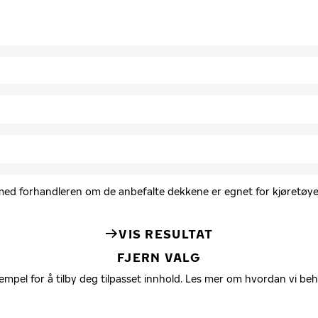
d med forhandleren om de anbefalte dekkene er egnet for kjøretøyet
VIS RESULTAT
FJERN VALG
empel for å tilby deg tilpasset innhold. Les mer om hvordan vi be