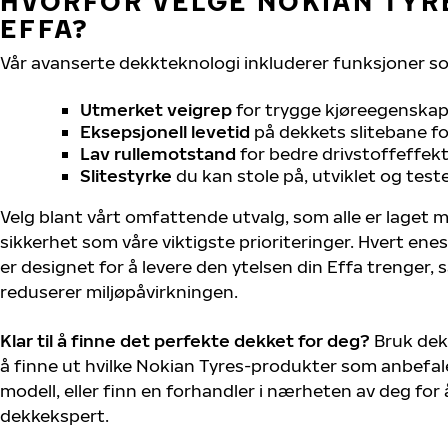
HVORFOR VELGE NOKIAN TYRE
EFFA?
Vår avanserte dekkteknologi inkluderer funksjoner s
Utmerket veigrep
for trygge kjøreegenskape
Eksepsjonell levetid
på dekkets slitebane for
Lav rullemotstand
for bedre drivstoffeffekt
Slitestyrke
du kan stole på, utviklet og test
Velg blant vårt omfattende utvalg, som alle er laget
sikkerhet som våre viktigste prioriteringer. Hvert ene
er designet for å levere den ytelsen din Effa trenger,
reduserer miljøpåvirkningen.
Klar til å finne det perfekte dekket for deg?
Bruk dek
å finne ut hvilke Nokian Tyres-produkter som anbefale
modell, eller finn en forhandler i nærheten av deg fo
dekkekspert.