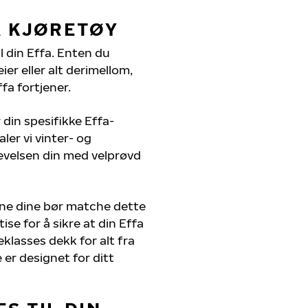
A KJØRETØY
l din Effa. Enten du
er eller alt derimellom,
fa fortjener.
 din spesifikke Effa-
ler vi vinter- og
evelsen din med velprøvd
ene dine bør matche dette
ise for å sikre at din Effa
teklasses dekk for alt fra
 er designet for ditt