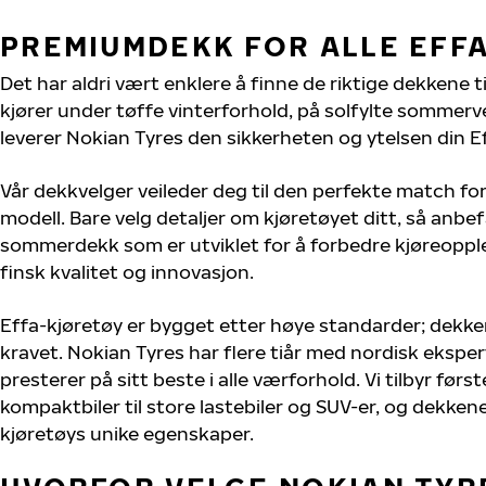
PREMIUMDEKK FOR ALLE EFF
Det har aldri vært enklere å finne de riktige dekkene ti
kjører under tøffe vinterforhold, på solfylte sommervei
leverer Nokian Tyres den sikkerheten og ytelsen din Ef
Vår dekkvelger veileder deg til den perfekte match for
modell. Bare velg detaljer om kjøretøyet ditt, så anbefa
sommerdekk som er utviklet for å forbedre kjøreoppl
finsk kvalitet og innovasjon.
Effa-kjøretøy er bygget etter høye standarder; dekk
kravet. Nokian Tyres har flere tiår med nordisk ekspert
presterer på sitt beste i alle værforhold. Vi tilbyr førs
kompaktbiler til store lastebiler og SUV-er, og dekkene
kjøretøys unike egenskaper.