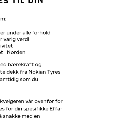
S TIL DIN
om:
r under alle forhold
 varig verdi
ivitet
et i Norden
 med bærekraft og
ste dekk fra Nokian Tyres
 samtidig som du
kvelgeren vår ovenfor for
s for din spesifikke Effa-
r å snakke med en