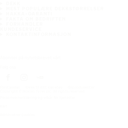
DEKK
MEST POPULÆRE DEKKSTØRRELSER
HAKKA-GARANTI
FAKTA OM BEDRIFTEN
FORHANDLER
KUNDESERVICE
KONTAKTINFORMASJON
Abonner på nyhetsbrevet vårt
Følg oss
Förstasidan
Dekk til ditt kjøretøy
Bilprodusenter
Copyright © Nokian Tyres plc. All rights reserved.
Personvernerklæring og vilkår for tjenester
Kart
Administrer cookies