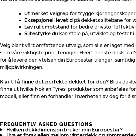
Utmerket veigrep
for trygge kjøreegenskaper 
Eksepsjonell levetid
på dekkets slitebane for v
Lav rullemotstand
for bedre drivstoffeffektivi
Slitestyrke
du kan stole på, utviklet og testet 
Velg blant vårt omfattende utvalg, som alle er laget med
som våre viktigste prioriteringer. Hvert eneste dekk fra 
for å levere den ytelsen din Europestar trenger, samtidi
miljøpåvirkningen.
Klar til å finne det perfekte dekket for deg?
Bruk dekkv
finne ut hvilke Nokian Tyres-produkter som anbefales for
modell, eller finn en forhandler i nærheten av deg for å
FREQUENTLY ASKED QUESTIONS
Hvilken dekkdimensjon bruker min Europestar?
Hva er forskjellen mellom vinterdekk og sommerde