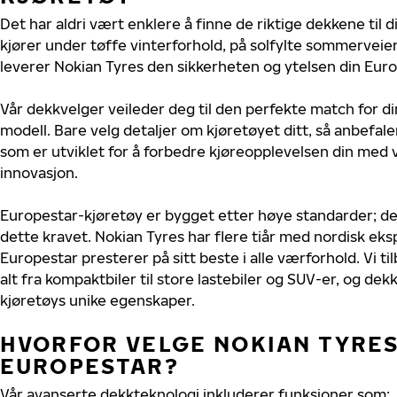
Det har aldri vært enklere å finne de riktige dekkene til 
kjører under tøffe vinterforhold, på solfylte sommerveier 
leverer Nokian Tyres den sikkerheten og ytelsen din Euro
Vår dekkvelger veileder deg til den perfekte match for di
modell. Bare velg detaljer om kjøretøyet ditt, så anbefal
som er utviklet for å forbedre kjøreopplevelsen din med v
innovasjon.
Europestar-kjøretøy er bygget etter høye standarder; d
dette kravet. Nokian Tyres har flere tiår med nordisk ekspe
Europestar presterer på sitt beste i alle værforhold. Vi ti
alt fra kompaktbiler til store lastebiler og SUV-er, og dek
kjøretøys unike egenskaper.
HVORFOR VELGE NOKIAN TYRES 
EUROPESTAR?
Vår avanserte dekkteknologi inkluderer funksjoner som: