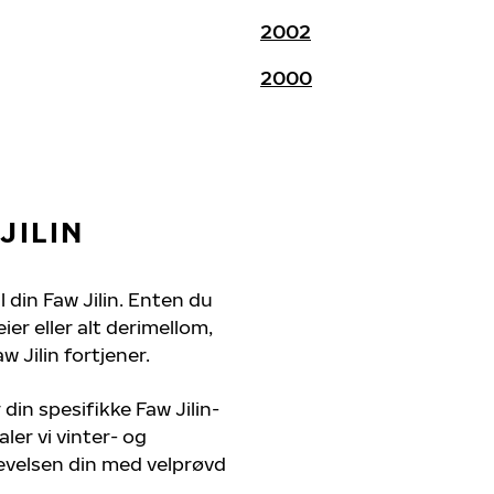
2002
2000
JILIN
l din Faw Jilin. Enten du
er eller alt derimellom,
 Jilin fortjener.
din spesifikke Faw Jilin-
ler vi vinter- og
evelsen din med velprøvd