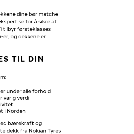
dekkene dine bør matche
kspertise for å sikre at
Vi tilbyr førsteklasses
UV-er, og dekkene er
S TIL DIN
om:
r under alle forhold
 varig verdi
ivitet
et i Norden
 med bærekraft og
ste dekk fra Nokian Tyres