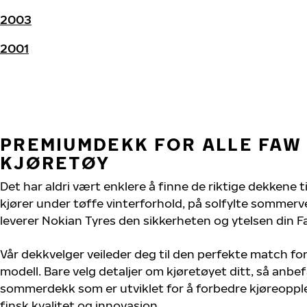
2003
2001
PREMIUMDEKK FOR ALLE FAW 
KJØRETØY
Det har aldri vært enklere å finne de riktige dekkene ti
kjører under tøffe vinterforhold, på solfylte sommervei
leverer Nokian Tyres den sikkerheten og ytelsen din Faw
Vår dekkvelger veileder deg til den perfekte match for 
modell. Bare velg detaljer om kjøretøyet ditt, så anbefa
sommerdekk som er utviklet for å forbedre kjøreoppl
finsk kvalitet og innovasjon.