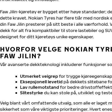
Faw Jilin-kjøretøy er bygget etter høye standarder; 
dette kravet. Nokian Tyres har flere tiår med nordisk e
din Faw Jilin presterer på sitt beste i alle værforhold. 
dekk for alt fra kompaktbiler til store lastebiler og S
designet for ditt kjøretøys unike egenskaper.
HVORFOR VELGE NOKIAN TYRE
FAW JILIN?
Vår avanserte dekkteknologi inkluderer funksjoner s
Utmerket veigrep
for trygge kjøreegenskape
Eksepsjonell levetid
på dekkets slitebane for
Lav rullemotstand
for bedre drivstoffeffekt
Slitestyrke
du kan stole på, utviklet og test
Velg blant vårt omfattende utvalg, som alle er laget
sikkerhet som våre viktigste prioriteringer. Hvert ene