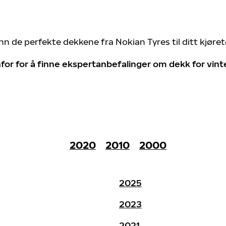
nn de perfekte dekkene fra Nokian Tyres til ditt kjøre
for for å finne ekspertanbefalinger om dekk for vin
2020
2010
2000
2025
2023
2021