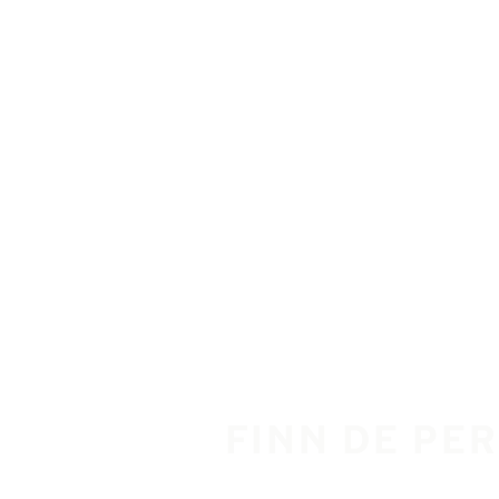
Gå videre til hovedsiden
Hjem
FINN DE PER