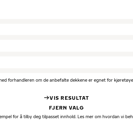
d med forhandleren om de anbefalte dekkene er egnet for kjøretøyet
VIS RESULTAT
FJERN VALG
empel for å tilby deg tilpasset innhold. Les mer om hvordan vi be