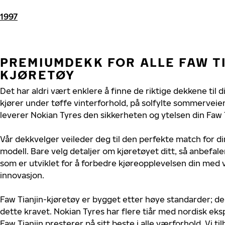
1997
PREMIUMDEKK FOR ALLE FAW T
KJØRETØY
Det har aldri vært enklere å finne de riktige dekkene til d
kjører under tøffe vinterforhold, på solfylte sommerveier 
leverer Nokian Tyres den sikkerheten og ytelsen din Faw T
Vår dekkvelger veileder deg til den perfekte match for di
modell. Bare velg detaljer om kjøretøyet ditt, så anbefal
som er utviklet for å forbedre kjøreopplevelsen din med v
innovasjon.
Faw Tianjin-kjøretøy er bygget etter høye standarder; d
dette kravet. Nokian Tyres har flere tiår med nordisk ekspe
Faw Tianjin presterer på sitt beste i alle værforhold. Vi ti