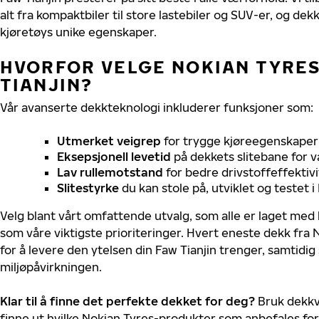
alt fra kompaktbiler til store lastebiler og SUV-er, og dek
kjøretøys unike egenskaper.
HVORFOR VELGE NOKIAN TYRES 
TIANJIN?
Vår avanserte dekkteknologi inkluderer funksjoner som:
Utmerket veigrep
for trygge kjøreegenskaper 
Eksepsjonell levetid
på dekkets slitebane for v
Lav rullemotstand
for bedre drivstoffeffektivi
Slitestyrke
du kan stole på, utviklet og testet 
Velg blant vårt omfattende utvalg, som alle er laget med
som våre viktigste prioriteringer. Hvert eneste dekk fra 
for å levere den ytelsen din Faw Tianjin trenger, samtidi
miljøpåvirkningen.
Klar til å finne det perfekte dekket for deg?
Bruk dekkv
finne ut hvilke Nokian Tyres-produkter som anbefales for 