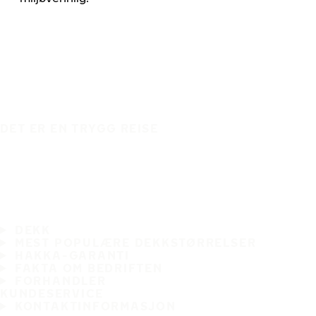
DET ER EN TRYGG REISE
DEKK
MEST POPULÆRE DEKKSTØRRELSER
HAKKA-GARANTI
FAKTA OM BEDRIFTEN
FORHANDLER
KUNDESERVICE
KONTAKTINFORMASJON