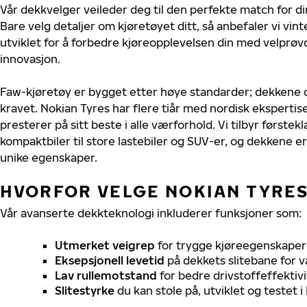
Vår dekkvelger veileder deg til den perfekte match for di
Bare velg detaljer om kjøretøyet ditt, så anbefaler vi v
utviklet for å forbedre kjøreopplevelsen din med velprøvd
innovasjon.
Faw-kjøretøy er bygget etter høye standarder; dekkene 
kravet. Nokian Tyres har flere tiår med nordisk ekspertise
presterer på sitt beste i alle værforhold. Vi tilbyr førstekl
kompaktbiler til store lastebiler og SUV-er, og dekkene er
unike egenskaper.
HVORFOR VELGE NOKIAN TYRES 
Vår avanserte dekkteknologi inkluderer funksjoner som:
Utmerket veigrep
for trygge kjøreegenskaper 
Eksepsjonell levetid
på dekkets slitebane for v
Lav rullemotstand
for bedre drivstoffeffektivi
Slitestyrke
du kan stole på, utviklet og testet 