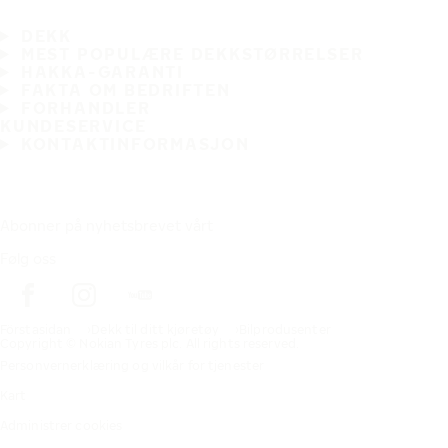
DEKK
MEST POPULÆRE DEKKSTØRRELSER
HAKKA-GARANTI
FAKTA OM BEDRIFTEN
FORHANDLER
KUNDESERVICE
KONTAKTINFORMASJON
Abonner på nyhetsbrevet vårt
Følg oss
Förstasidan
Dekk til ditt kjøretøy
Bilprodusenter
Copyright © Nokian Tyres plc. All rights reserved.
Personvernerklæring og vilkår for tjenester
Kart
Administrer cookies