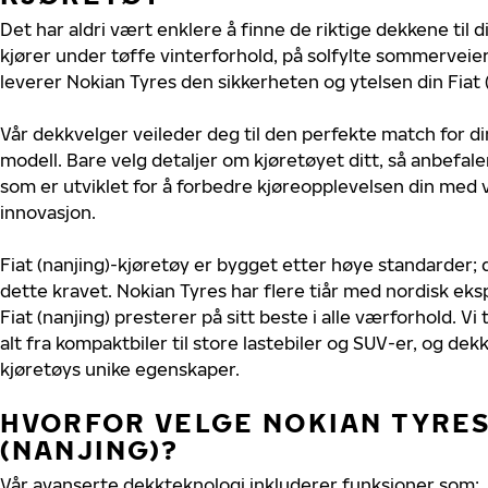
Det har aldri vært enklere å finne de riktige dekkene til d
kjører under tøffe vinterforhold, på solfylte sommerveier 
leverer Nokian Tyres den sikkerheten og ytelsen din Fiat (
Vår dekkvelger veileder deg til den perfekte match for din
modell. Bare velg detaljer om kjøretøyet ditt, så anbefal
som er utviklet for å forbedre kjøreopplevelsen din med v
innovasjon.
Fiat (nanjing)-kjøretøy er bygget etter høye standarder
dette kravet. Nokian Tyres har flere tiår med nordisk ekspe
Fiat (nanjing) presterer på sitt beste i alle værforhold. Vi 
alt fra kompaktbiler til store lastebiler og SUV-er, og dek
kjøretøys unike egenskaper.
HVORFOR VELGE NOKIAN TYRES 
(NANJING)?
Vår avanserte dekkteknologi inkluderer funksjoner som: