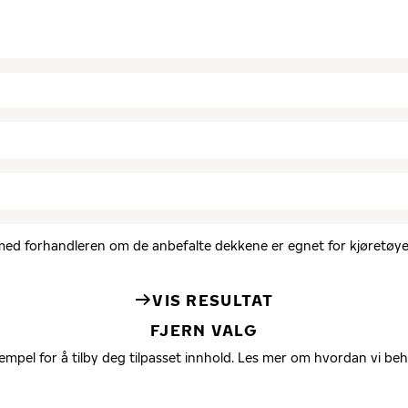
d med forhandleren om de anbefalte dekkene er egnet for kjøretøyet
VIS RESULTAT
FJERN VALG
empel for å tilby deg tilpasset innhold. Les mer om hvordan vi be