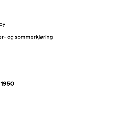
tøy
ter- og sommerkjøring
1950