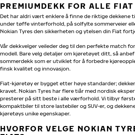
PREMIUMDEKK FOR ALLE FIA
Det har aldri vært enklere å finne de riktige dekkene ti
under tøffe vinterforhold, på solfylte sommerveier elle
Nokian Tyres den sikkerheten og ytelsen din Fiat fortj
Vår dekkvelger veileder deg til den perfekte match for 
modell. Bare velg detaljer om kjøretøyet ditt, så anbefa
sommerdekk som er utviklet for å forbedre kjøreoppl
finsk kvalitet og innovasjon.
Fiat-kjøretøy er bygget etter høye standarder; dekk
kravet. Nokian Tyres har flere tiår med nordisk eksperti
presterer på sitt beste i alle værforhold. Vi tilbyr førs
kompaktbiler til store lastebiler og SUV-er, og dekkene
kjøretøys unike egenskaper.
HVORFOR VELGE NOKIAN TYRE