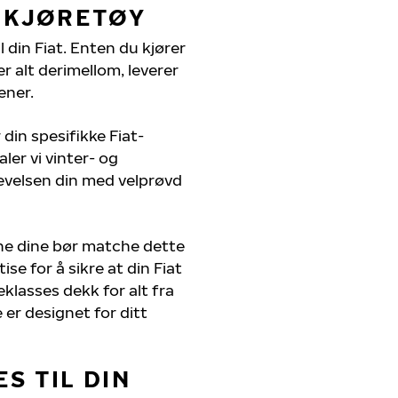
T KJØRETØY
l din Fiat. Enten du kjører
r alt derimellom, leverer
ener.
din spesifikke Fiat-
ler vi vinter- og
evelsen din med velprøvd
ene dine bør matche dette
se for å sikre at din Fiat
teklasses dekk for alt fra
 er designet for ditt
S TIL DIN