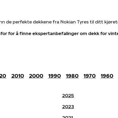
nn de perfekte dekkene fra Nokian Tyres til ditt kjøre
for for å finne ekspertanbefalinger om dekk for vin
20
2010
2000
1990
1980
1970
1960
2025
2023
2021