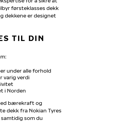
kspertise for å sikre at
tilbyr førsteklasses dekk
, og dekkene er designet
S TIL DIN
om:
r under alle forhold
 varig verdi
ivitet
et i Norden
 med bærekraft og
ste dekk fra Nokian Tyres
r, samtidig som du