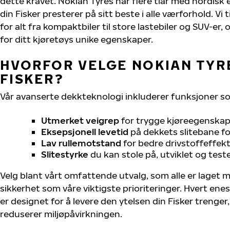
dette kravet. Nokian Tyres har flere tiår med nordisk e
din Fisker presterer på sitt beste i alle værforhold. Vi 
for alt fra kompaktbiler til store lastebiler og SUV-er
for ditt kjøretøys unike egenskaper.
HVORFOR VELGE NOKIAN TYRE
FISKER?
Vår avanserte dekkteknologi inkluderer funksjoner s
Utmerket veigrep
for trygge kjøreegenskape
Eksepsjonell levetid
på dekkets slitebane for
Lav rullemotstand
for bedre drivstoffeffekt
Slitestyrke
du kan stole på, utviklet og test
Velg blant vårt omfattende utvalg, som alle er laget
sikkerhet som våre viktigste prioriteringer. Hvert ene
er designet for å levere den ytelsen din Fisker trenge
reduserer miljøpåvirkningen.