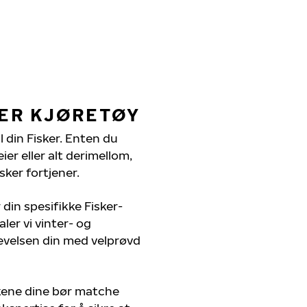
KER KJØRETØY
l din Fisker. Enten du
er eller alt derimellom,
sker fortjener.
din spesifikke Fisker-
ler vi vinter- og
evelsen din med velprøvd
kkene dine bør matche