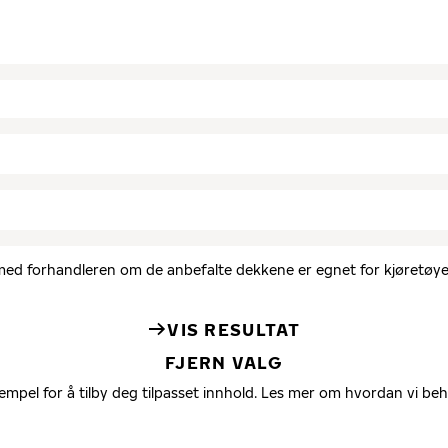
d med forhandleren om de anbefalte dekkene er egnet for kjøretøyet
VIS RESULTAT
FJERN VALG
empel for å tilby deg tilpasset innhold. Les mer om hvordan vi be