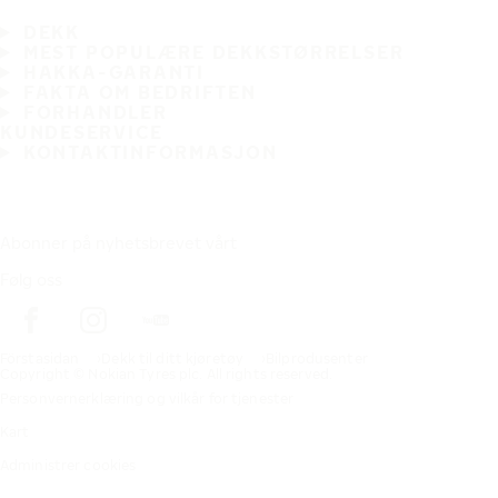
DEKK
MEST POPULÆRE DEKKSTØRRELSER
HAKKA-GARANTI
FAKTA OM BEDRIFTEN
FORHANDLER
KUNDESERVICE
KONTAKTINFORMASJON
Abonner på nyhetsbrevet vårt
Følg oss
Förstasidan
Dekk til ditt kjøretøy
Bilprodusenter
Copyright © Nokian Tyres plc. All rights reserved.
Personvernerklæring og vilkår for tjenester
Kart
Administrer cookies