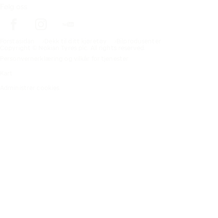
Følg oss
Förstasidan
Dekk til ditt kjøretøy
Bilprodusenter
Copyright © Nokian Tyres plc. All rights reserved.
Personvernerklæring og vilkår for tjenester
Kart
Administrer cookies