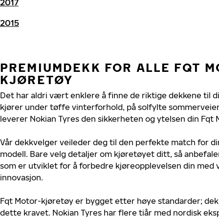
2017
2015
PREMIUMDEKK FOR ALLE FQT 
KJØRETØY
Det har aldri vært enklere å finne de riktige dekkene til 
kjører under tøffe vinterforhold, på solfylte sommerveier 
leverer Nokian Tyres den sikkerheten og ytelsen din Fqt 
Vår dekkvelger veileder deg til den perfekte match for di
modell. Bare velg detaljer om kjøretøyet ditt, så anbefal
som er utviklet for å forbedre kjøreopplevelsen din med v
innovasjon.
Fqt Motor-kjøretøy er bygget etter høye standarder; de
dette kravet. Nokian Tyres har flere tiår med nordisk ekspe