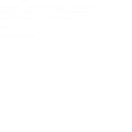
Förstasidan
Dekk til ditt kjøretøy
Bilprodusenter
Copyright © Nokian Tyres plc. All rights reserved.
Personvernerklæring og vilkår for tjenester
Kart
Administrer cookies