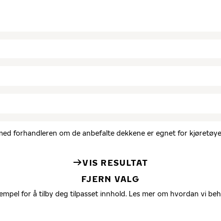
d med forhandleren om de anbefalte dekkene er egnet for kjøretøyet
VIS RESULTAT
FJERN VALG
empel for å tilby deg tilpasset innhold. Les mer om hvordan vi be