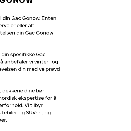
til din Gac Gonow. Enten
veier eller alt
 ytelsen din Gac Gonow
 din spesifikke Gac
å anbefaler vi vinter- og
evelsen din med velprøvd
; dekkene dine bør
nordisk ekspertise for å
rforhold. Vi tilbyr
stebiler og SUV-er, og
er.