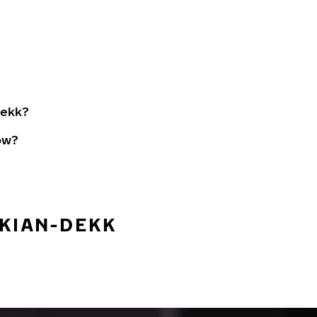
dekk?
ow?
OKIAN-DEKK