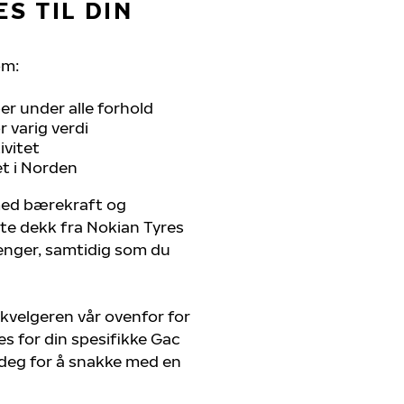
S TIL DIN
om:
r under alle forhold
 varig verdi
ivitet
et i Norden
 med bærekraft og
ste dekk fra Nokian Tyres
renger, samtidig som du
kvelgeren vår ovenfor for
s for din spesifikke Gac
 deg for å snakke med en