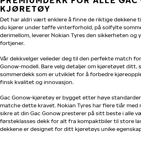
KJØRETØY
Det har aldri vært enklere å finne de riktige dekkene 
du kjører under tøffe vinterforhold, på solfylte sommer
derimellom, leverer Nokian Tyres den sikkerheten og
fortjener.
Vår dekkvelger veileder deg til den perfekte match for
Gonow-modell. Bare velg detaljer om kjøretøyet ditt, s
sommerdekk som er utviklet for å forbedre kjøreoppl
finsk kvalitet og innovasjon.
Gac Gonow-kjøretøy er bygget etter høye standarder
matche dette kravet. Nokian Tyres har flere tiår med 
sikre at din Gac Gonow presterer på sitt beste i alle væ
førsteklasses dekk for alt fra kompaktbiler til store la
dekkene er designet for ditt kjøretøys unike egenskap