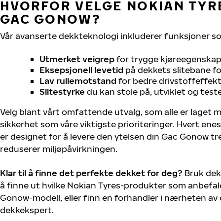
HVORFOR VELGE NOKIAN TYRE
GAC GONOW?
Vår avanserte dekkteknologi inkluderer funksjoner s
Utmerket veigrep
for trygge kjøreegenskape
Eksepsjonell levetid
på dekkets slitebane for
Lav rullemotstand
for bedre drivstoffeffekt
Slitestyrke
du kan stole på, utviklet og test
Velg blant vårt omfattende utvalg, som alle er laget
sikkerhet som våre viktigste prioriteringer. Hvert ene
er designet for å levere den ytelsen din Gac Gonow t
reduserer miljøpåvirkningen.
Klar til å finne det perfekte dekket for deg?
Bruk dek
å finne ut hvilke Nokian Tyres-produkter som anbefale
Gonow-modell, eller finn en forhandler i nærheten av
dekkekspert.