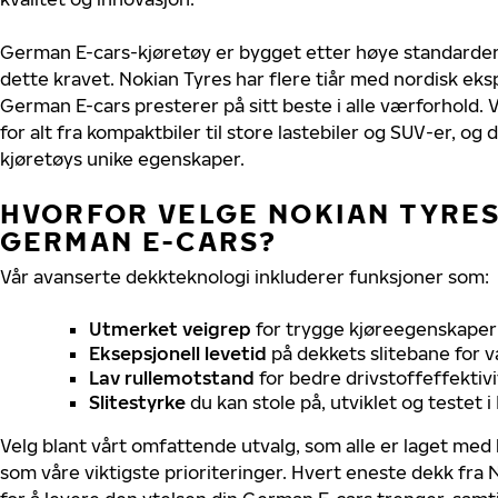
German E-cars-kjøretøy er bygget etter høye standarde
dette kravet. Nokian Tyres har flere tiår med nordisk ekspe
German E-cars presterer på sitt beste i alle værforhold. V
for alt fra kompaktbiler til store lastebiler og SUV-er, og
kjøretøys unike egenskaper.
HVORFOR VELGE NOKIAN TYRES 
GERMAN E-CARS?
Vår avanserte dekkteknologi inkluderer funksjoner som:
Utmerket veigrep
for trygge kjøreegenskaper 
Eksepsjonell levetid
på dekkets slitebane for v
Lav rullemotstand
for bedre drivstoffeffektivi
Slitestyrke
du kan stole på, utviklet og testet 
Velg blant vårt omfattende utvalg, som alle er laget med
som våre viktigste prioriteringer. Hvert eneste dekk fra 