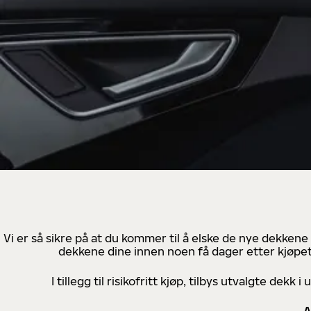
Vi er så sikre på at du kommer til å elske de nye dekkene
dekkene dine innen noen få dager etter kjøpet
I tillegg til risikofritt kjøp, tilbys utvalgte de
A