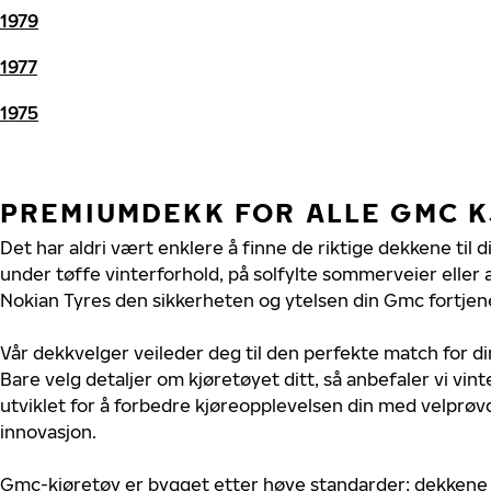
1979
1977
1975
PREMIUMDEKK FOR ALLE GMC 
Det har aldri vært enklere å finne de riktige dekkene til 
under tøffe vinterforhold, på solfylte sommerveier eller 
Nokian Tyres den sikkerheten og ytelsen din Gmc fortjen
Vår dekkvelger veileder deg til den perfekte match for d
Bare velg detaljer om kjøretøyet ditt, så anbefaler vi v
utviklet for å forbedre kjøreopplevelsen din med velprøvd
innovasjon.
Gmc-kjøretøy er bygget etter høye standarder; dekkene