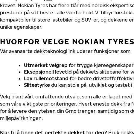
kravet. Nokian Tyres har flere tiår med nordisk ekspertise
presterer på sitt beste i alle værforhold. Vi tilbyr førstekl
kompaktbiler til store lastebiler og SUV-er, og dekkene er
unike egenskaper.
HVORFOR VELGE NOKIAN TYRES
Vår avanserte dekkteknologi inkluderer funksjoner som:
Utmerket veigrep
for trygge kjøreegenskaper 
Eksepsjonell levetid
på dekkets slitebane for v
Lav rullemotstand
for bedre drivstoffeffektivi
Slitestyrke
du kan stole på, utviklet og testet 
Velg blant vårt omfattende utvalg, som alle er laget med
som våre viktigste prioriteringer. Hvert eneste dekk fra 
for å levere den ytelsen din Gmc trenger, samtidig som 
miljøpåvirkningen.
Klar til å finne det perfekte dekket for deg?
Bruk dekkv