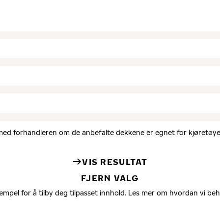
d med forhandleren om de anbefalte dekkene er egnet for kjøretøyet
VIS RESULTAT
FJERN VALG
empel for å tilby deg tilpasset innhold. Les mer om hvordan vi be