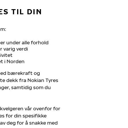
S TIL DIN
om:
r under alle forhold
 varig verdi
ivitet
et i Norden
 med bærekraft og
ste dekk fra Nokian Tyres
enger, samtidig som du
kvelgeren vår ovenfor for
s for din spesifikke
 av deg for å snakke med