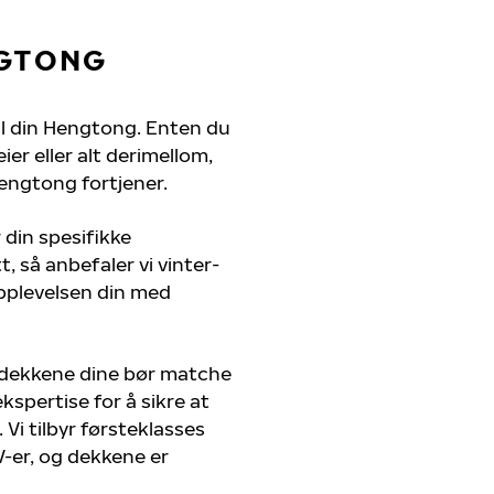
NGTONG
til din Hengtong. Enten du
er eller alt derimellom,
engtong fortjener.
 din spesifikke
, så anbefaler vi vinter-
pplevelsen din med
 dekkene dine bør matche
kspertise for å sikre at
 Vi tilbyr førsteklasses
UV-er, og dekkene er