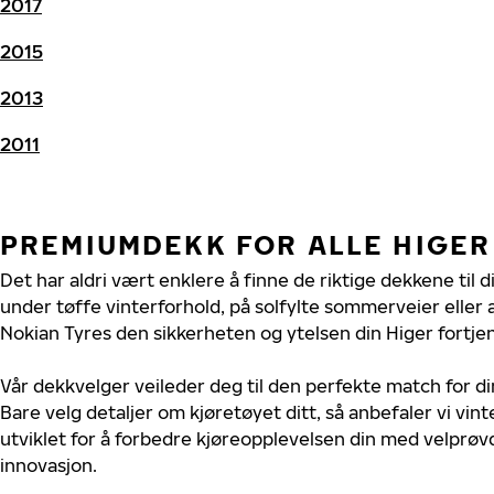
2017
2015
2013
2011
PREMIUMDEKK FOR ALLE HIGER
Det har aldri vært enklere å finne de riktige dekkene til d
under tøffe vinterforhold, på solfylte sommerveier eller 
Nokian Tyres den sikkerheten og ytelsen din Higer fortjen
Vår dekkvelger veileder deg til den perfekte match for di
Bare velg detaljer om kjøretøyet ditt, så anbefaler vi v
utviklet for å forbedre kjøreopplevelsen din med velprøvd
innovasjon.