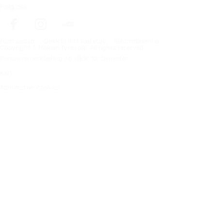
Følg oss
Förstasidan
Dekk til ditt kjøretøy
Bilprodusenter
Copyright © Nokian Tyres plc. All rights reserved.
Personvernerklæring og vilkår for tjenester
Kart
Administrer cookies