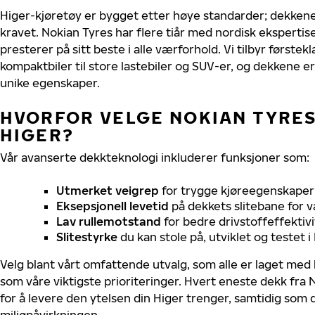
Higer-kjøretøy er bygget etter høye standarder; dekken
kravet. Nokian Tyres har flere tiår med nordisk ekspertise 
presterer på sitt beste i alle værforhold. Vi tilbyr førstekl
kompaktbiler til store lastebiler og SUV-er, og dekkene er
unike egenskaper.
HVORFOR VELGE NOKIAN TYRES 
HIGER?
Vår avanserte dekkteknologi inkluderer funksjoner som:
Utmerket veigrep
for trygge kjøreegenskaper 
Eksepsjonell levetid
på dekkets slitebane for v
Lav rullemotstand
for bedre drivstoffeffektivi
Slitestyrke
du kan stole på, utviklet og testet 
Velg blant vårt omfattende utvalg, som alle er laget med
som våre viktigste prioriteringer. Hvert eneste dekk fra 
for å levere den ytelsen din Higer trenger, samtidig som
miljøpåvirkningen.