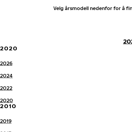
Velg årsmodell nedenfor for å f
20
2020
2026
2024
2022
2020
2010
2019