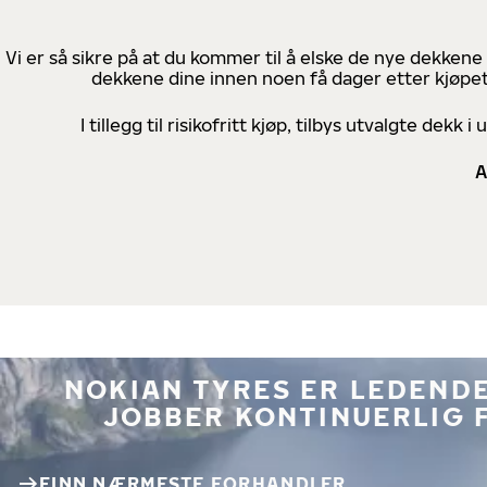
Vi er så sikre på at du kommer til å elske de nye dekkene
dekkene dine innen noen få dager etter kjøpet
I tillegg til risikofritt kjøp, tilbys utvalgte de
A
NOKIAN TYRES ER LEDENDE
JOBBER KONTINUERLIG 
FINN NÆRMESTE FORHANDLER