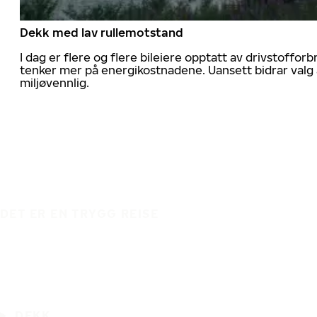
Dekk med lav rullemotstand
I dag er flere og flere bileiere opptatt av drivstoff
tenker mer på energikostnadene. Uansett bidrar valg 
miljøvennlig.
DET ER EN TRYGG REISE
DEKK